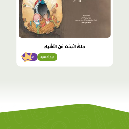
مَلِكُ الْبَحْثِ عَنِ الْأشْياءِ
قيم أخلاقية
متوسّط