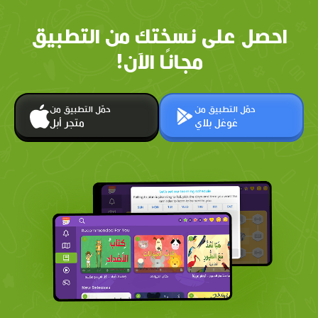
احصل على نسختك من التطبيق
مجانًا الآن!
حمّل التطبيق من
حمّل التطبيق من
غوغل بلاي
متجر أبل