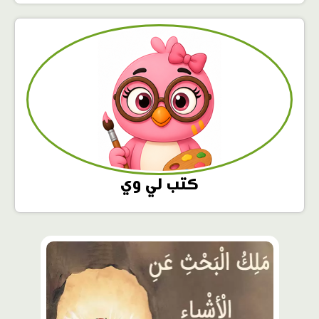
كتب لي وي
محتوى
مميّز