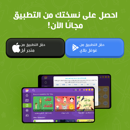
احصل على نسختك من التطبيق
مجانًا الآن!
حمّل التطبيق من
حمّل التطبيق من
غوغل بلاي
متجر أبل