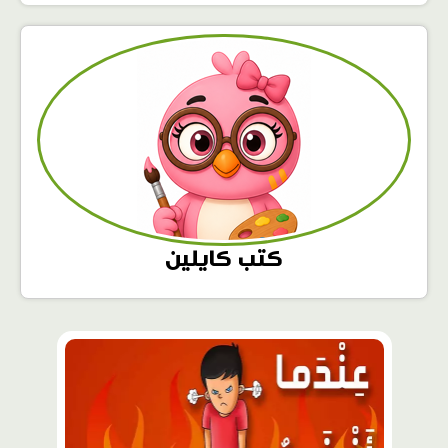
كتب كايلين
محتوى
مميّز