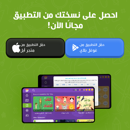
احصل على نسختك من التطبيق
مجانًا الآن!
حمّل التطبيق من
حمّل التطبيق من
غوغل بلاي
متجر أبل