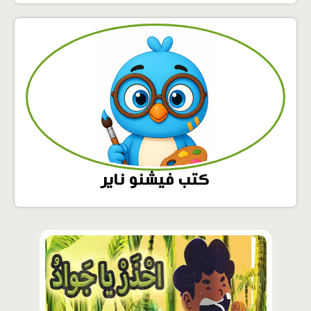
كتب فيشنو ناير
محتوى
مميّز