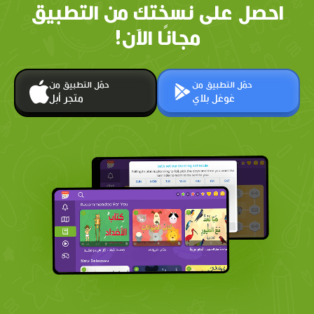
احصل على نسختك من التطبيق
مجانًا الآن!
حمّل التطبيق من
حمّل التطبيق من
غوغل بلاي
متجر أبل