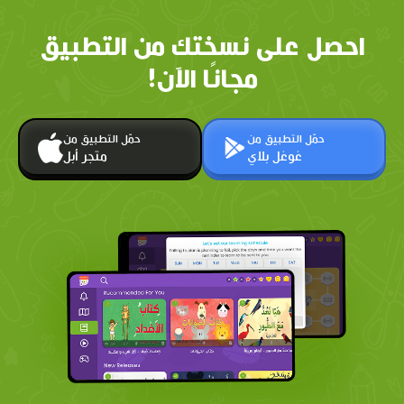
احصل على نسختك من التطبيق
مجانًا الآن!
حمّل التطبيق من
حمّل التطبيق من
غوغل بلاي
متجر أبل