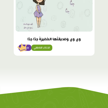
وي وي وَصَديقَتُها الصَّغيرَةُ جِدًّا جِدًّا
الذكاء العاطفي
متوسّط