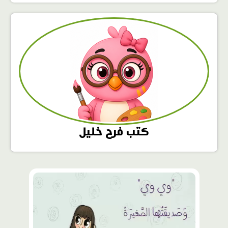
كتب فرح خليل
محتوى
مميّز