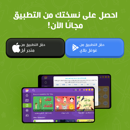
احصل على نسختك من التطبيق
مجانًا الآن!
حمّل التطبيق من
حمّل التطبيق من
غوغل بلاي
متجر أبل