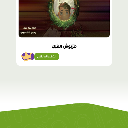
طَرْبُوشُ المَلِكِ
الذكاء العاطفي
متقن