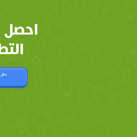
احصل 
التط
حمّل