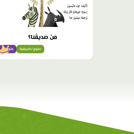
مَنْ صَديقُنا؟
علوم تطبيقية
متوسّط