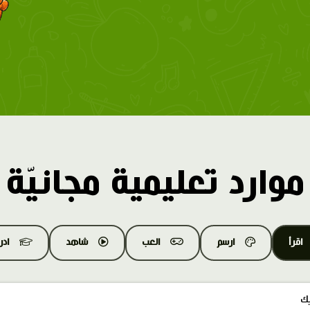
موارد تعليمية مجانيّة
اقرأ
ارسم
العب
شاهد
اد
يك