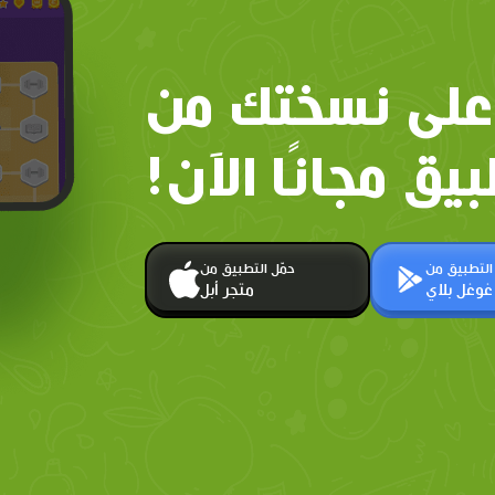
على نسختك من
بيق مجانًا الآن!
 التطبيق من
حمّل التطبيق من
غوغل بلاي
متجر أبل