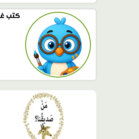
كتب غي
محتوى
مميّز