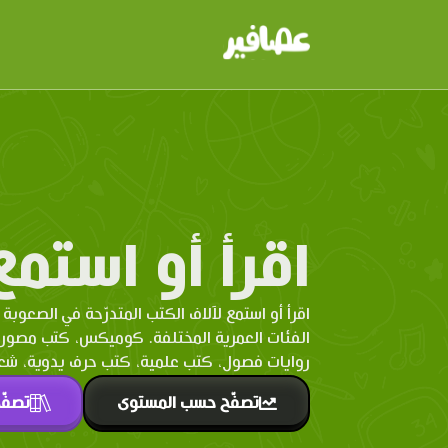
اقرأ أو استمع
اقرأ أو استمع لآلاف الكتب المتدرّحة في الصعوبة 
الفئات العمرية المختلفة. كوميكس، كتب مصو
روايات فصول، كتب علمية، كتب حرف يدوية، شعر 
تصفّح حسب المستوى
تصفّ