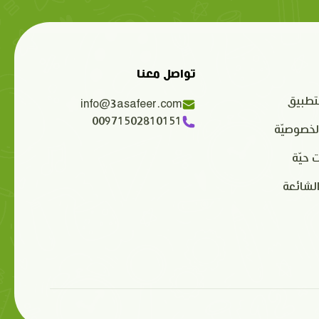
تواصل معنا
تطبيق
info@3asafeer.com
00971502810151
لخصوصيّة
 حيّة
الشائعة