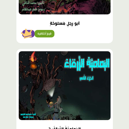
أبو رِجلٍ مَسلوخَةٍ
قيم أخلاقية
متقن
محتوى
مميّز