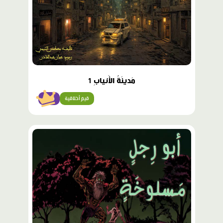
مَدينَةُ الأَنيابِ 1
قيم أخلاقية
متقن
محتوى
مميّز