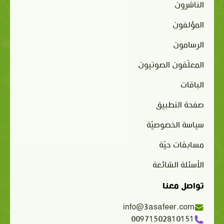
الناشرون
المؤلفون
الرسامون
المعلّقون الصوتيون
الباقات
صفحة التطبيق
سياسة الخصوصيّة
مسابقات حيّة
الأسئلة الشائعة
تواصل معنا
info@3asafeer.com
00971502810151