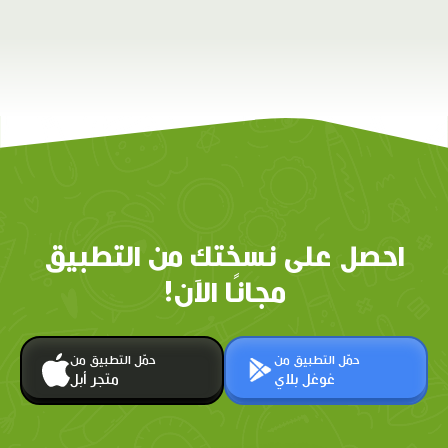
احصل على نسختك من التطبيق
مجانًا الآن!
حمّل التطبيق من
حمّل التطبيق من
غوغل بلاي
متجر أبل