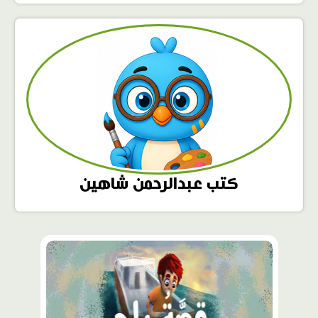
كتب عبدالرحمن شاهين
محتوى
مميّز