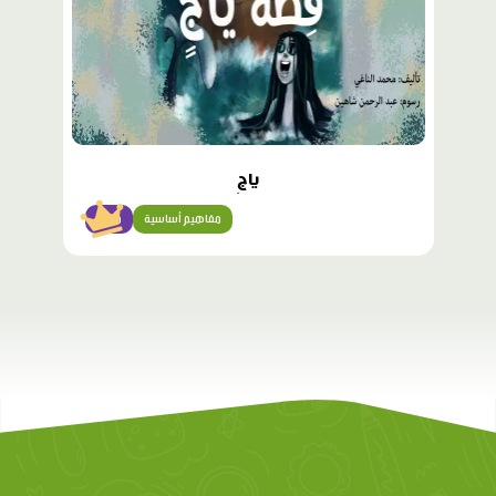
ياجٍ
مفاهيم أساسية
متقن