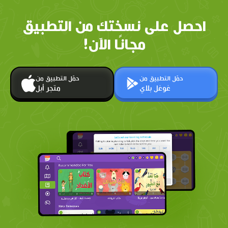
احصل على نسختك من التطبيق
مجانًا الآن!
حمّل التطبيق من
حمّل التطبيق من
غوغل بلاي
متجر أبل