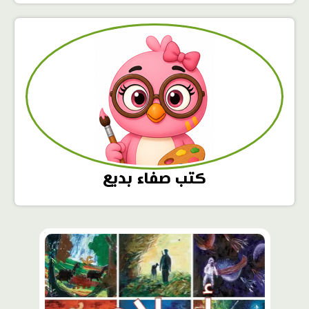
كتب صفاء بديع