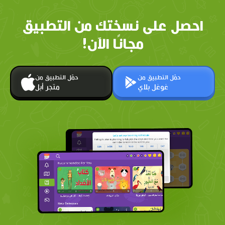
احصل على نسختك من التطبيق
مجانًا الآن!
حمّل التطبيق من
حمّل التطبيق من
غوغل بلاي
متجر أبل