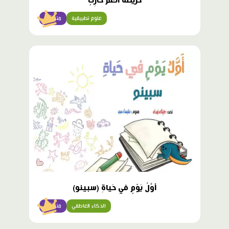
خَريطَةُ الْعَمِّ حارِثٍ
علوم تطبيقية
متوسّط
محتوى
مميّز
أَوَّلُ يَوْمٍ في حَياةِ (سبينو)
الذكاء العاطفي
متوسّط