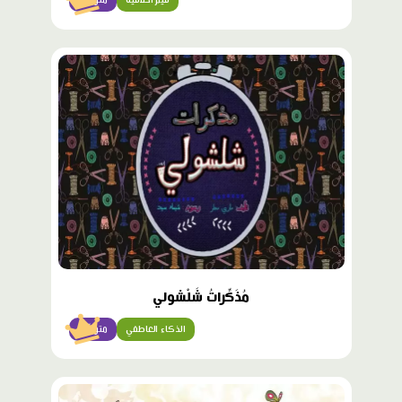
محتوى
مميّز
مُذَكِّراتُ شَلْشولي
الذكاء العاطفي
متوسّط
محتوى