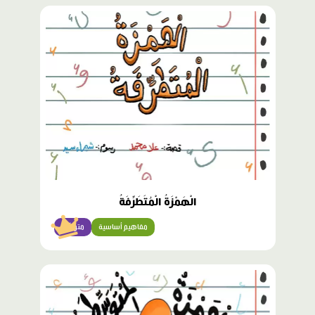
محتوى
مميّز
الْهَمْزَةُ الْمُتَطَرِّفَةُ
مفاهيم أساسية
متوسّط
محتوى
مميّز