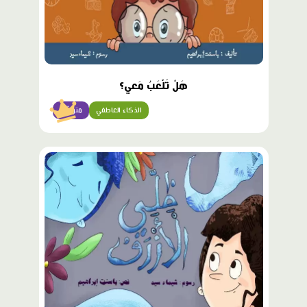
هَلْ تَلْعَبُ مَعي؟
الذكاء العاطفي
متوسّط
محتوى
مميّز