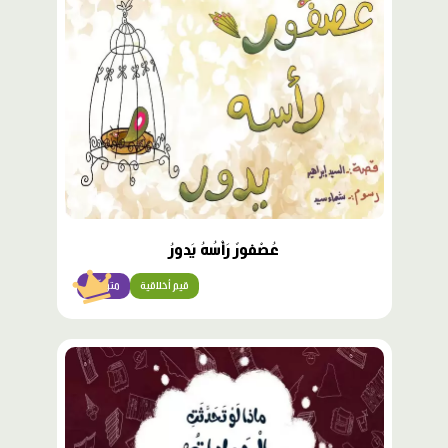
مميّز
عُصْفورٌ رَأْسُهُ يَدورُ
قيم أخلاقية
متوسّط
محتوى
مميّز