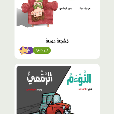
مُشْكِلَةٌ جَميلَةٌ
قيم أخلاقية
متوسّط
محتوى
مميّز