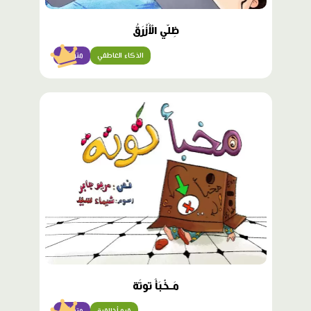
ظِلّي الْأَزْرَقُ
الذكاء العاطفي
متوسّط
محتوى
مميّز
مَـخْبَأُ توتَة
قيم أخلاقية
متوسّط