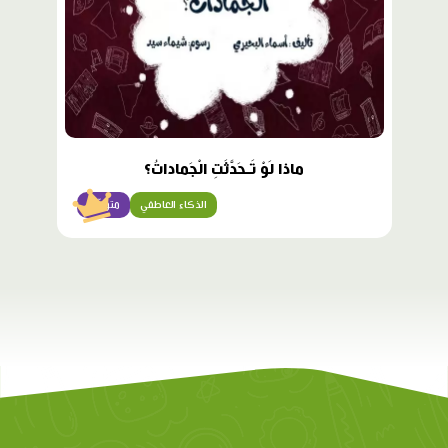
ماذا لَوْ تَـحَدَّثَتِ الْجَماداتُ؟
الذكاء العاطفي
متوسّط