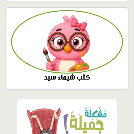
كتب شيماء سيد
محتوى
مميّز