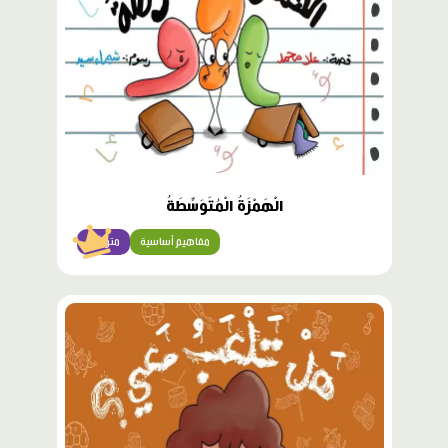
الْهَمْزَةُ الْمُتَوَسِّطَةُ
مفاهيم أساسية
متوسّط
محتوى
مميّز