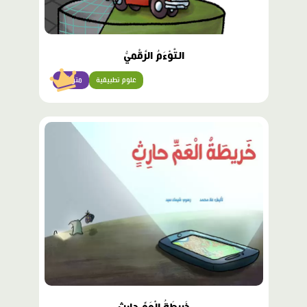
التَّوْءَمُ الرَّقْميُّ
علوم تطبيقية
متوسّط
محتوى
مميّز