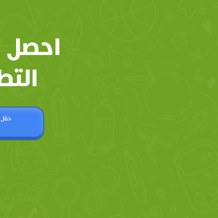
احصل 
التط
حمّل