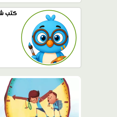
كتب شا
محتوى
مميّز