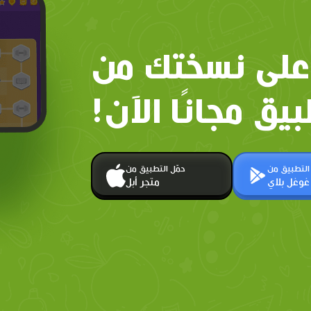
على نسختك من
بيق مجانًا الآن!
 التطبيق من
حمّل التطبيق من
غوغل بلاي
متجر أبل