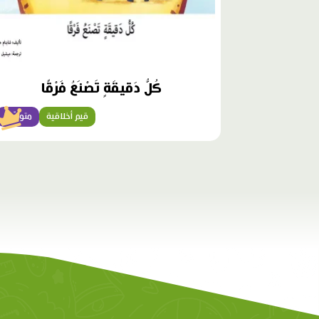
كُلُّ دَقيقَةٍ تَصْنَعُ فَرْقًا
قيم أخلاقية
متوسّط