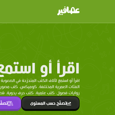
اقرأ أو استمع
اقرأ أو استمع لآلاف الكتب المتدرّحة في الصعوبة 
الفئات العمرية المختلفة. كوميكس، كتب مصو
روايات فصول، كتب علمية، كتب حرف يدوية، شعر 
تصفّح حسب المستوى
تصفّ