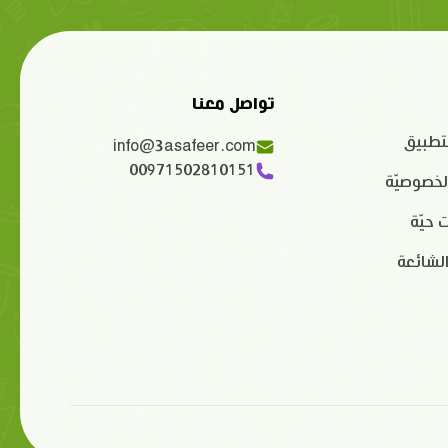
تواصل معنا
تطبيق
info@3asafeer.com
00971502810151
لخصوصيّة
 حيّة
الشائعة