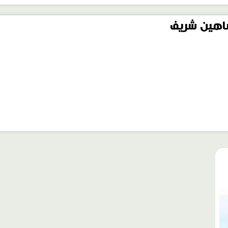
هين شريف