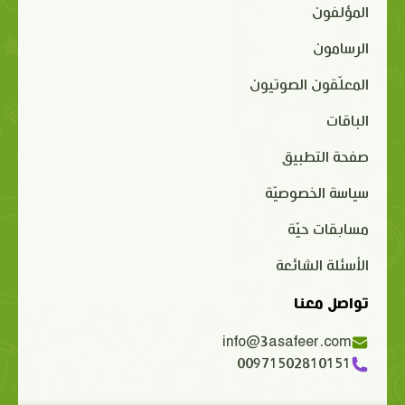
المؤلفون
الرسامون
المعلّقون الصوتيون
الباقات
صفحة التطبيق
سياسة الخصوصيّة
مسابقات حيّة
الأسئلة الشائعة
تواصل معنا
info@3asafeer.com
00971502810151