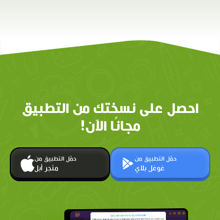
احصل على نسختك من التطبيق
مجانًا الآن!
حمّل التطبيق من
حمّل التطبيق من
غوغل بلاي
متجر أبل