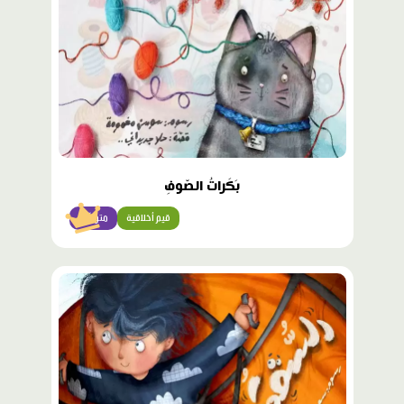
بَكَراتُ الصّوفِ
قيم أخلاقية
متوسّط
محتوى
مميّز