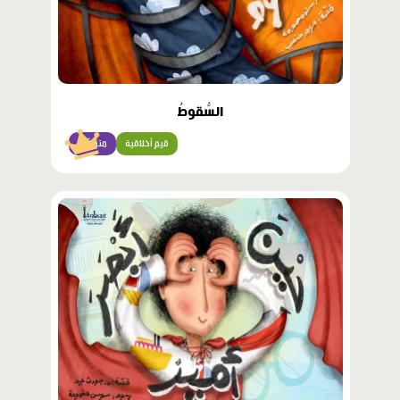
السُّقوطُ
قيم أخلاقية
متوسّط
محتوى
مميّز