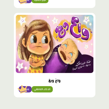
محتوى
مميّز
واعْ ويعْ
الذكاء العاطفي
متوسّط