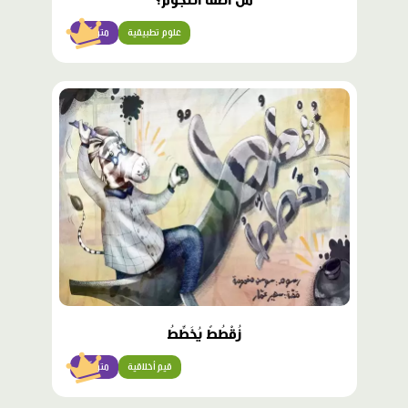
مَنْ أَطْفَأَ النُّجومَ؟
علوم تطبيقية
متوسّط
محتوى
مميّز
زُقْطُطٌ يُخَطِّطُ
قيم أخلاقية
متوسّط