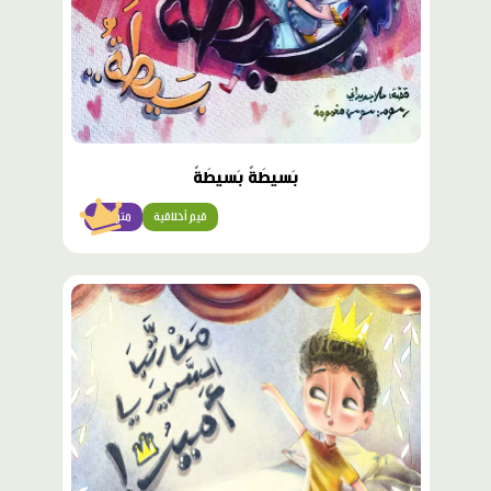
بَسيطَةٌ بَسيطَةٌ
قيم أخلاقية
متوسّط
محتوى
مميّز