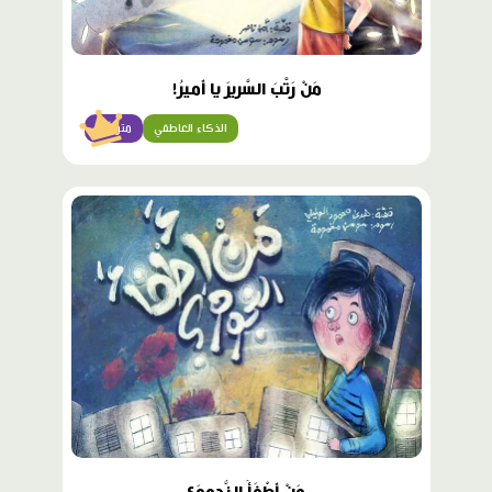
مَنْ رَتَّبَ السَّريرَ يا أَميرُ!
الذكاء العاطفي
متوسّط
محتوى
مميّز