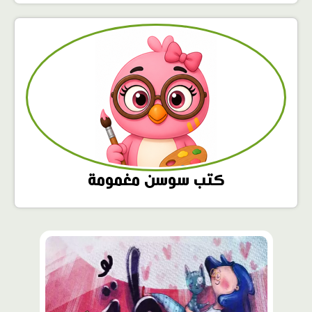
كتب سوسن مغمومة
محتوى
مميّز