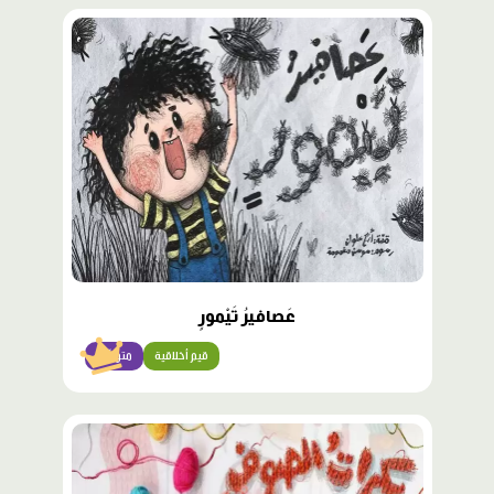
محتوى
مميّز
عَصافيرُ تَيْمورٍ
قيم أخلاقية
متوسّط
محتوى
مميّز