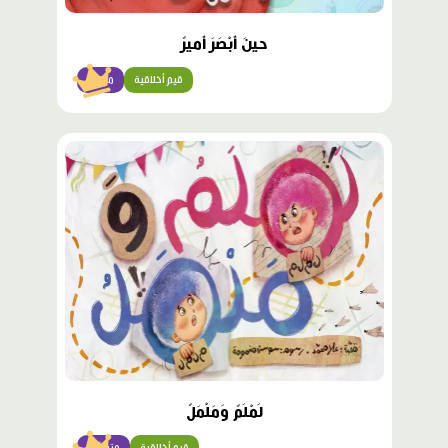
حينَ أَبْصَرَ أَميرٌ
قيم أخلاقية
متقدّم
محتوى
مميّز
لَمْلَمٌ وَمَلْمَلٌ
قيم أخلاقية
متوسّط