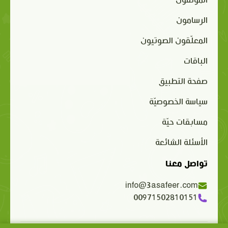
المؤلفون
الرسامون
المعلّقون الصوتيون
الباقات
صفحة التطبيق
سياسة الخصوصيّة
مسابقات حيّة
الأسئلة الشائعة
تواصل معنا
info@3asafeer.com
00971502810151