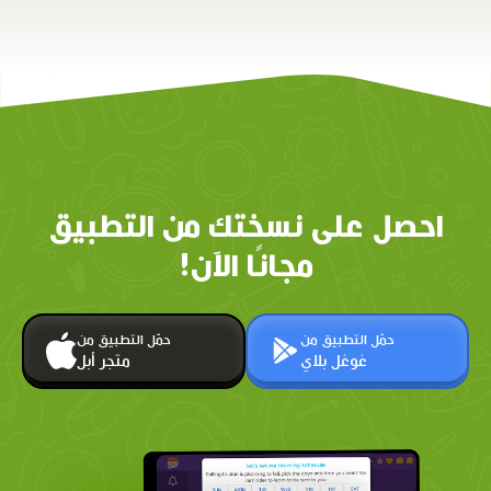
احصل على نسختك من التطبيق
مجانًا الآن!
حمّل التطبيق من
حمّل التطبيق من
غوغل بلاي
متجر أبل