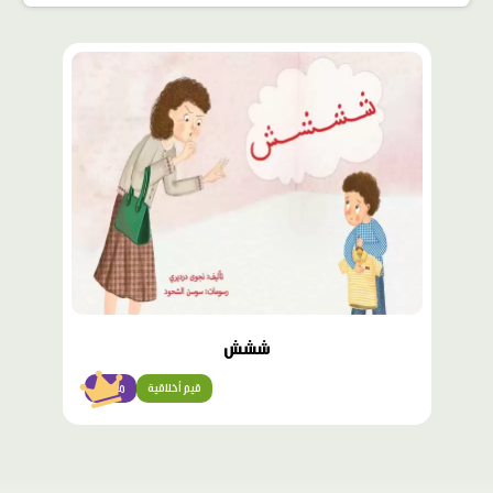
محتوى
مميّز
ششش
قيم أخلاقية
مبتدئ