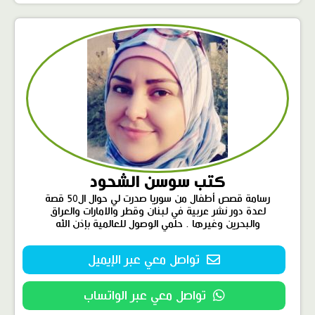
كتب سوسن الشحود
رسامة قصص أطفال من سوريا صدرت لي حوال ال50 قصة
لعدة دور نشر عربية في لبنان وقطر والامارات والعراق
والبحرين وغيرها . حلمي الوصول للعالمية بإذن الله
تواصل معي عبر الإيميل
تواصل معي عبر الواتساب