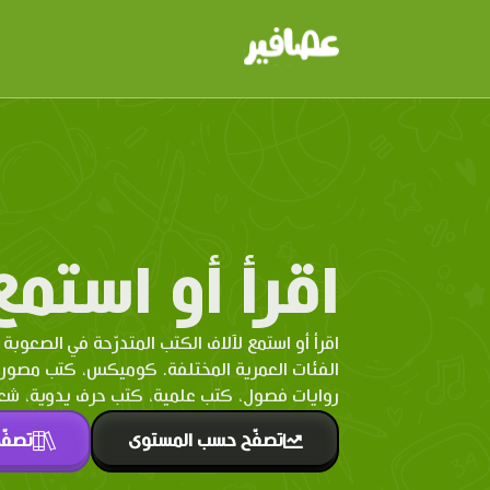
اقرأ أو استمع
اقرأ أو استمع لآلاف الكتب المتدرّحة في الصعوبة 
الفئات العمرية المختلفة. كوميكس، كتب مصو
روايات فصول، كتب علمية، كتب حرف يدوية، شعر 
تصفّح حسب المستوى
تصفّ