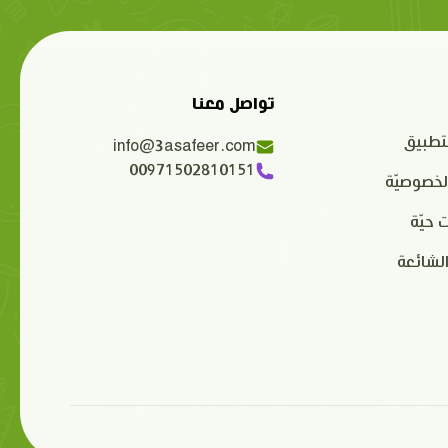
تواصل معنا
تطبيق
info@3asafeer.com
00971502810151
لخصوصيّة
 حيّة
الشائعة