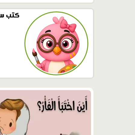
كتب س
محتوى
مميّز