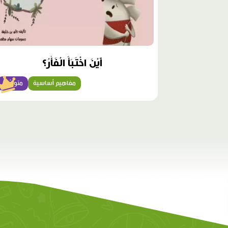
أَيْنَ اخْتَبَأَ الْفَأْرُ؟
مفاهيم أساسية
متوسّط