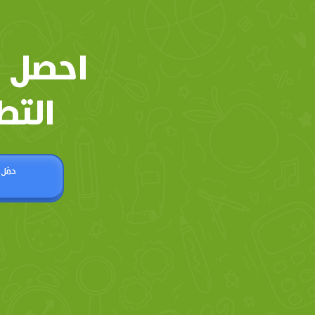
احصل 
التط
حمّل