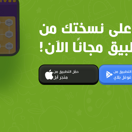
على نسختك من
بيق مجانًا الآن!
 التطبيق من
حمّل التطبيق من
غوغل بلاي
متجر أبل