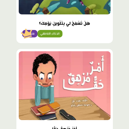
هَلْ تَسْمَحُ لي بِتَلْوينِ يَوْمِكَ؟
الذكاء العاطفي
متوسّط
محتوى
مميّز