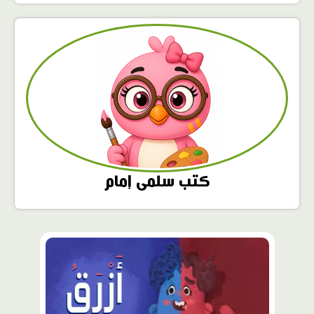
كتب سلمى إمام
محتوى
مميّز