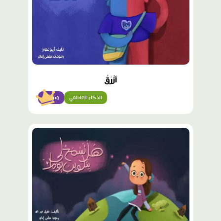
أَزْرَقُ
الذكاء العاطفي
متوسّط
محتوى
مميّز