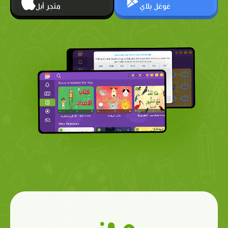
غوغل بلاي
متجر أبل