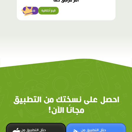
أَمْرٌ مُرْهِقٌ حَقًّا
قيم أخلاقية
متوسّط
احصل على نسختك من التطبيق
مجانًا الآن!
حمّل التطبيق من
حمّل التطبيق من