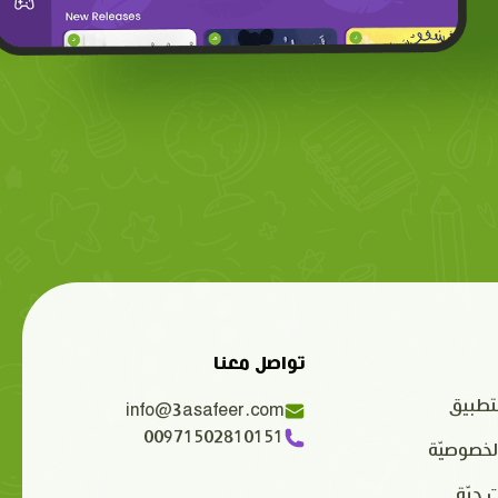
تواصل معنا
تطبيق
info@3asafeer.com
00971502810151
لخصوصيّة
 حيّة