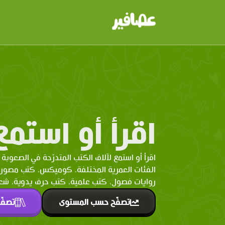
اقرأ أو استمع
اقرأ أو استمع لآلاف الكتب المتدرّحة في الصعوبة 
الفئات العمرية المختلفة. كوميكس، كتب مصو
روايات فصول، كتب علمية، كتب حرف يدوية، شعر 
تصفّح حسب المستوى
تصفّ