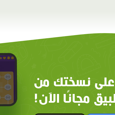
على نسختك من
بيق مجانًا الآن!