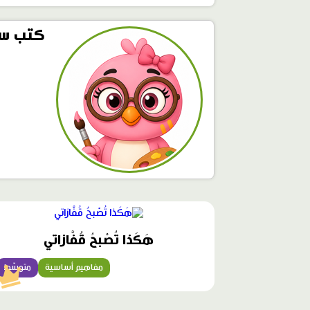
كتب سا
محتوى
مميّز
هَكَذا تُصْبحُ قُفَّازاتي
مفاهيم أساسية
متوسّط