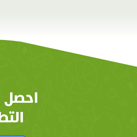
احصل 
التط