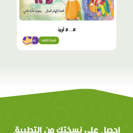
لا... لا أُريدُ
قيم أخلاقية
متوسّط
احصل على نسختك من التطبيق