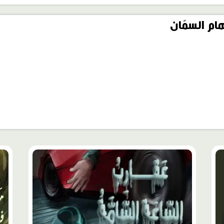
ام السمّان
محتوى
محت
مميّز
مميّ