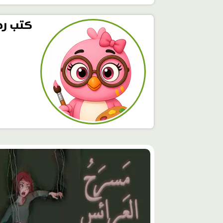
كتب ره
محتوى
مميّز