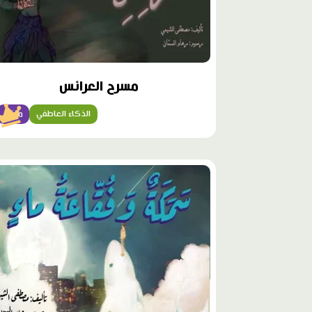
مسرح العرائس
الذكاء العاطفي
متقن
محتوى
مميّز