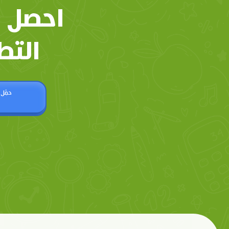
احصل 
التط
حمّل