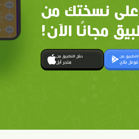
على نسختك من
بيق مجانًا الآن!
 التطبيق من
حمّل التطبيق من
غوغل بلاي
متجر أبل