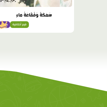
سَمَكَةٌ وَفُقّاعَةُ ماءٍ
قيم أخلاقية
متقن