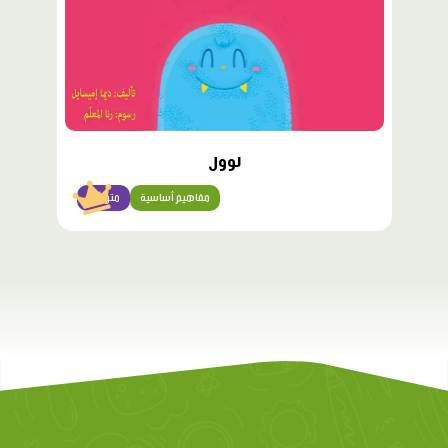
لوول
مفاهيم أساسية
متوسّط