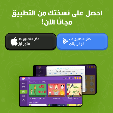
احصل على نسختك من التطبيق
مجانًا الآن!
حمّل التطبيق من
حمّل التطبيق من
غوغل بلاي
متجر أبل