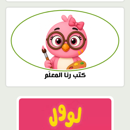
كتب رنا المعلّم
محتوى
مميّز