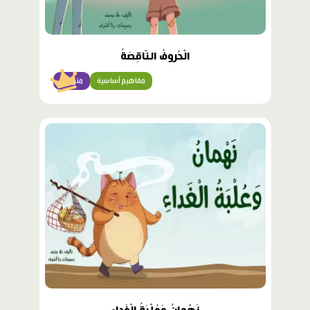
الْحُروفُ النّاقِصَةُ
مفاهيم أساسية
متوسّط
محتوى
مميّز