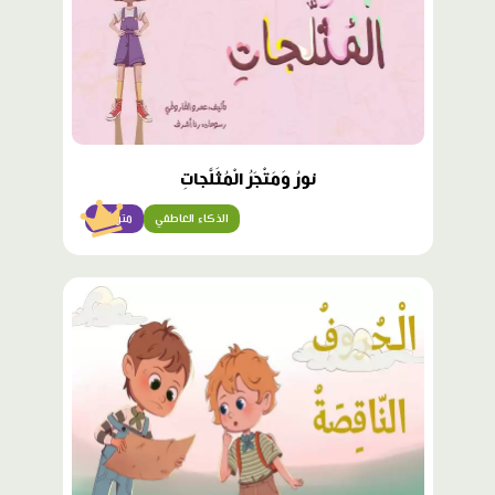
نورُ وَمَتْجَرُ الْمُثَلَّجاتِ
الذكاء العاطفي
متوسّط
محتوى
مميّز