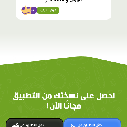
نَهْمانُ وَعُلْبَةُ الْغَداءِ
علوم تطبيقية
متوسّط
احصل على نسختك من التطبيق
مجانًا الآن!
حمّل التطبيق من
حمّل التطبيق من