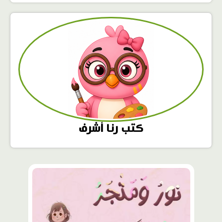
كتب رنا أشرف
محتوى
مميّز