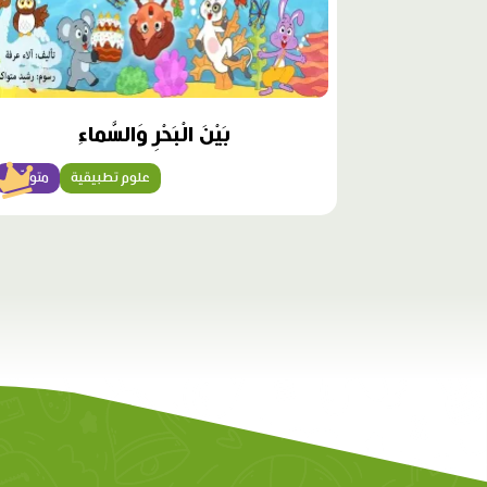
بَيْنَ الْبَحْرِ وَالسَّماءِ
علوم تطبيقية
متوسّط