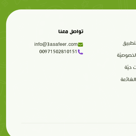
تواصل معنا
تطبيق
info@3asafeer.com
00971502810151
لخصوصيّة
 حيّة
الشائعة