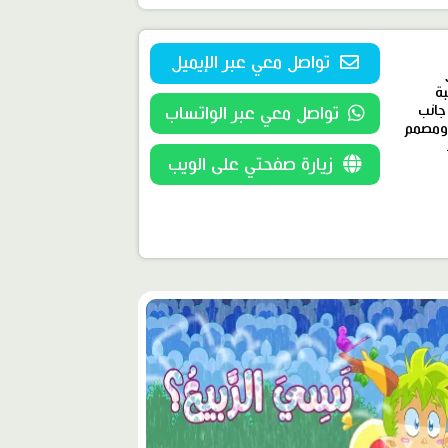
تواصل معي عبر الإيميل
بة
جانب
تواصل معي عبر الواتساب
، يمتلك مسارًا إبداعيًا خاصًا كـرسام قصص مصورة (Manga/Comic Artist) ومصمم
زيارة صفحتي على الويب