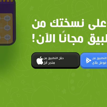
على نسختك من
بيق مجانًا الآن!
 التطبيق من
حمّل التطبيق من
غوغل بلاي
متجر أبل