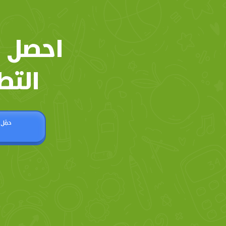
احصل 
التط
حمّل