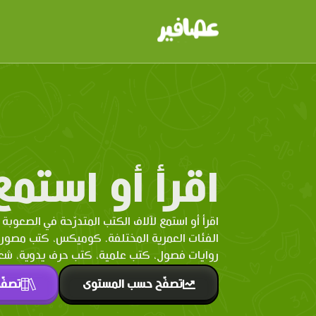
اقرأ أو استمع
اقرأ أو استمع لآلاف الكتب المتدرّحة في الصعوبة 
الفئات العمرية المختلفة. كوميكس، كتب مصو
روايات فصول، كتب علمية، كتب حرف يدوية، شعر 
تصفّح حسب المستوى
تصفّ