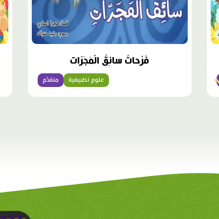
فَرْحاتُ سائِقُ الْمَجَرّات
علوم تطبيقية
متقدّم