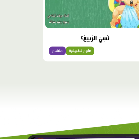
نَسِيَ الرَّبيعُ؟
علوم تطبيقية
متقدّم