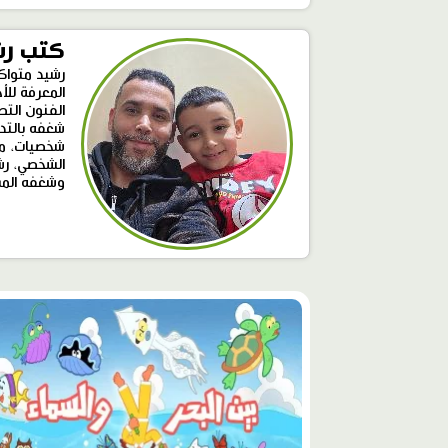
كتب رش
المعرفة للأ
الفنون التط
شخصيات، مست
الشخصي، رشي
وشغفه المست
محتوى
مميّز