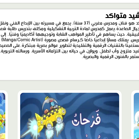
يد متواكد
رشيد متواكد هو فنان ومدرس مغربي (37 سنة)، يجمع في مسيرته بين الإبداع الفني ونقل
جيال الصاعدة. ​يعمل كمدرس لمادة التربية التشكيلية ومكلف بتدريس طلبة شع
بيقية، حيث يساهم في تأطير المواهب الشابة وتوجيهها أكاديميًا وفنيًا. إلى 
شغفه بالتدريس
عينًا بالتقنيات الرقمية والتقليدية لتطوير عوالم بصرية مبتكرة. ​على الصعيد
د متزوج وأب لطفل، ويوازن في حياته بين التزاماته الأسرية، ورسالته التربوية،
مر بالفنون الرقمية والبصرية.