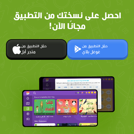
احصل على نسختك من التطبيق
مجانًا الآن!
حمّل التطبيق من
حمّل التطبيق من
غوغل بلاي
متجر أبل