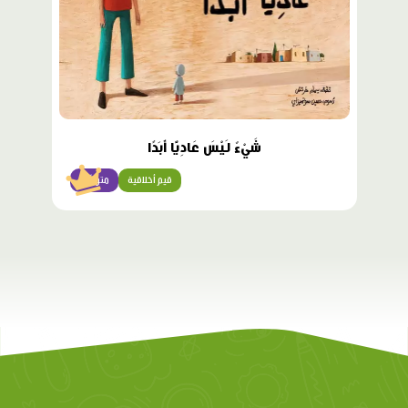
شَيْءٌ لَيْسَ عَادِيًّا أَبَدًا
قيم أخلاقية
متوسّط