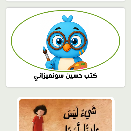
كتب حسين سونميزاني
محتوى
مميّز