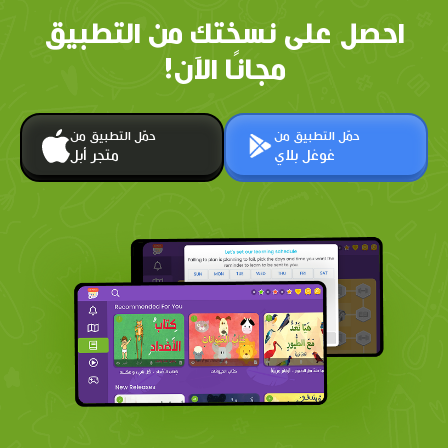
احصل على نسختك من التطبيق
مجانًا الآن!
حمّل التطبيق من
حمّل التطبيق من
غوغل بلاي
متجر أبل