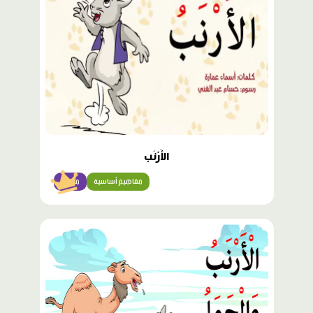
الأَرْنَب
مفاهيم أساسية
مبتدئ
محتوى
مميّز