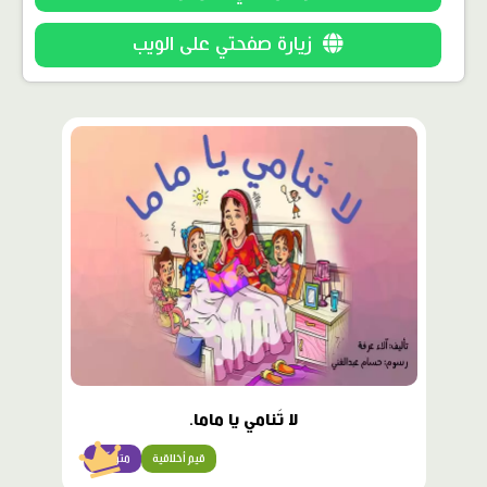
زيارة صفحتي على الويب
محتوى
مميّز
لا تَنامي يا ماما.
قيم أخلاقية
متوسّط