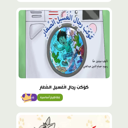
محتوى
مميّز
كَوْكَبُ رِجالِ الْغَسيلِ الصِّغارِ
مفاهيم أساسية
متوسّط
محتوى
مميّز