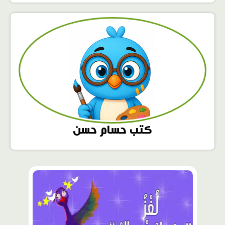
كتب حسام حسن