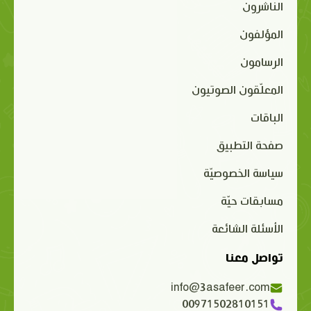
الناشرون
المؤلفون
الرسامون
المعلّقون الصوتيون
الباقات
صفحة التطبيق
سياسة الخصوصيّة
مسابقات حيّة
الأسئلة الشائعة
تواصل معنا
info@3asafeer.com
00971502810151