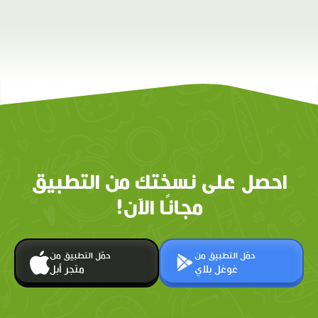
احصل على نسختك من التطبيق
مجانًا الآن!
حمّل التطبيق من
حمّل التطبيق من
غوغل بلاي
متجر أبل