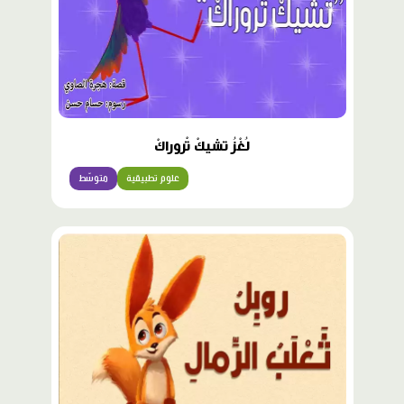
لُغْزُ تشيكْ تْروراكْ
علوم تطبيقية
متوسّط