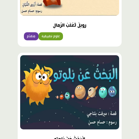
روبِلُ ثَعْلَبُ الرِّمالِ
علوم تطبيقية
متقدّم