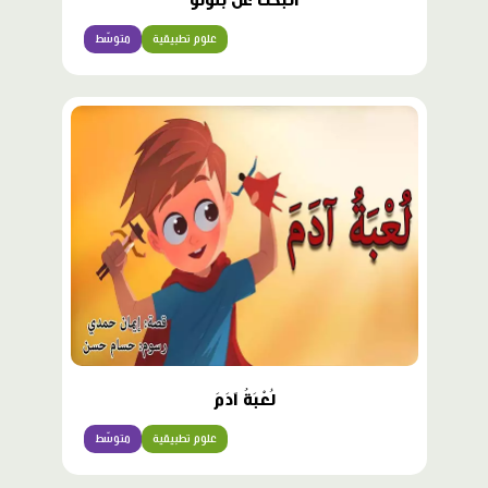
الْبَحْثُ عَنْ بْلوتو
علوم تطبيقية
متوسّط
لُعْبَةُ آدَمَ
علوم تطبيقية
متوسّط