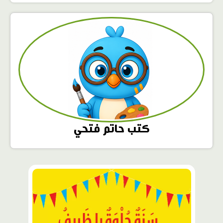
كتب حاتم فتحي
محتوى
مميّز