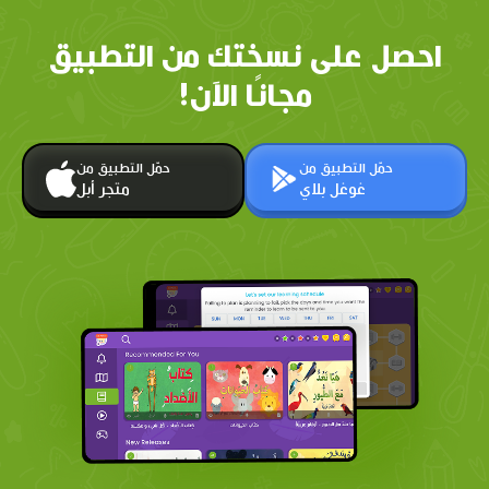
احصل على نسختك من التطبيق
مجانًا الآن!
حمّل التطبيق من
حمّل التطبيق من
غوغل بلاي
متجر أبل