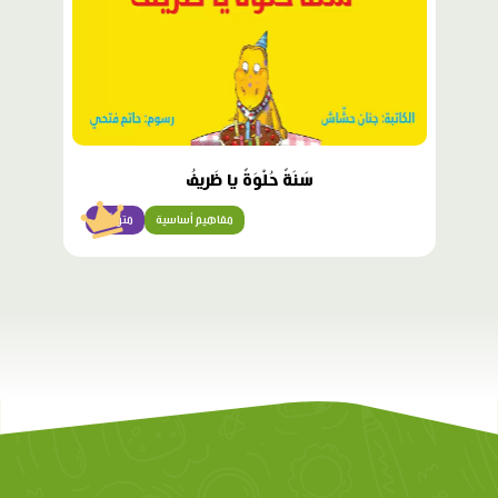
سَنَةٌ حُلْوَةٌ يا ظَريفُ
مفاهيم أساسية
متوسّط