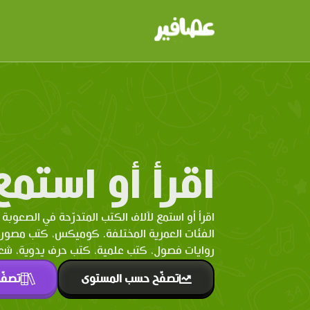
اقرأ أو استمع
اقرأ أو استمع لآلاف الكتب المتدرّحة في الصعوبة 
الفئات العمرية المختلفة. كوميكس، كتب مصو
روايات فصول، كتب علمية، كتب حرف يدوية، شعر 
تصفّح حسب المستوى
تصفّ