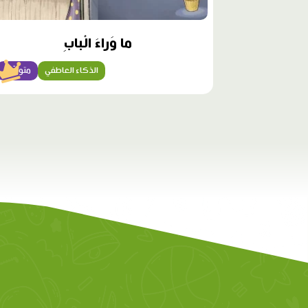
ما وَراءَ الْبابِ
الذكاء العاطفي
متوسّط