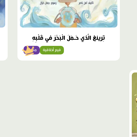
تِرينغ الَّذي حَـمَلَ الْبَحْرَ في قَلْبِهِ
قيم أخلاقية
متقدّم