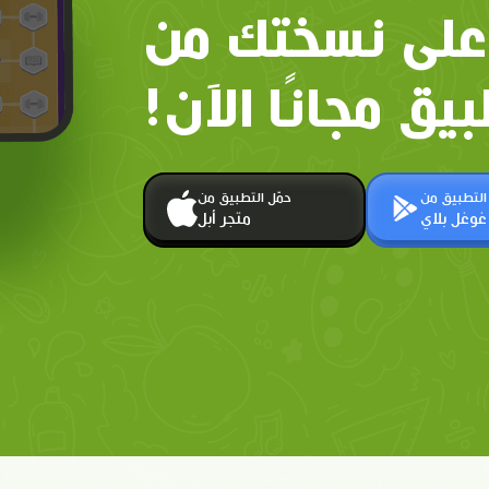
على نسختك من
بيق مجانًا الآن!
 التطبيق من
حمّل التطبيق من
غوغل بلاي
متجر أبل