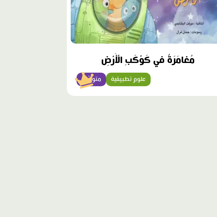
مُغامَرَةٌ في كَوْكَبِ الْأَرْضِ
علوم تطبيقية
متوسّط