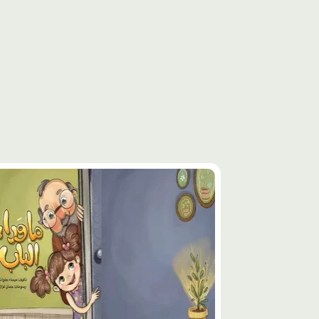
محتوى
مميّز