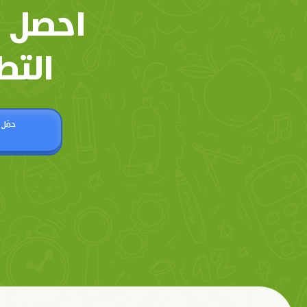
احصل 
التط
حمّل