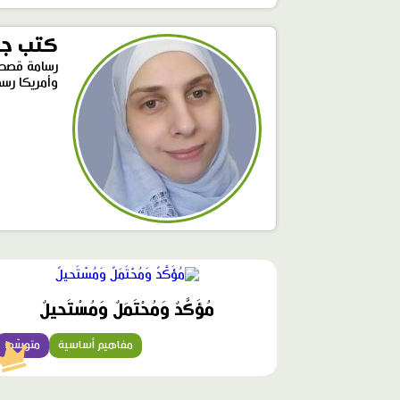
كتب جم
رسامة قصص 
وأمريكا رسمت ما يقارب ال ٧٠قصة أحب 
محتوى
مميّز
مُؤَكَّدٌ وَمُحْتَمَلٌ وَمُسْتَحيلٌ
مفاهيم أساسية
متوسّط