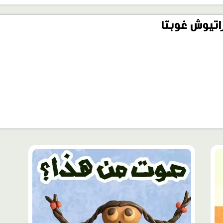
اتيوش غوبتا
محتوى
مميّز