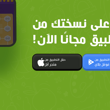
على نسختك من
بيق مجانًا الآن!
 التطبيق من
حمّل التطبيق من
غوغل بلاي
متجر أبل