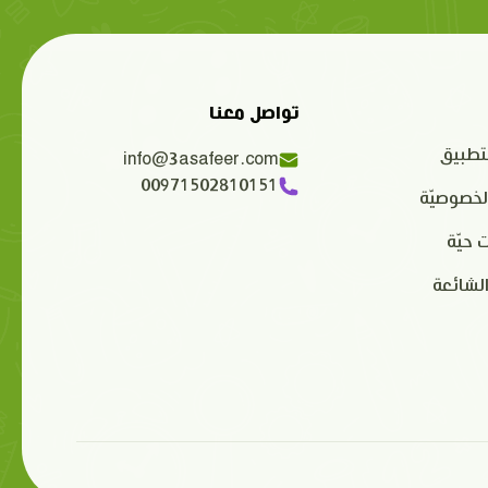
تواصل معنا
تطبيق
info@3asafeer.com
00971502810151
لخصوصيّة
 حيّة
الشائعة