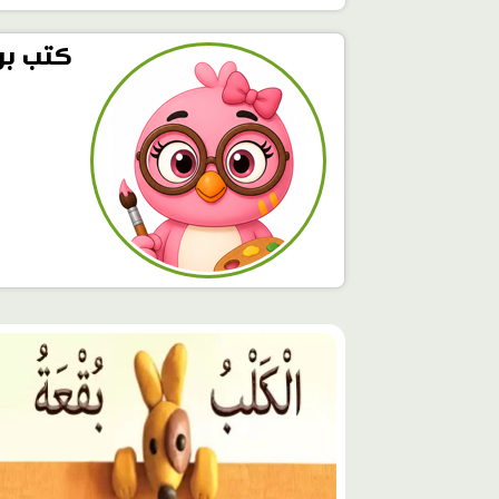
كتب بر
محتوى
مميّز