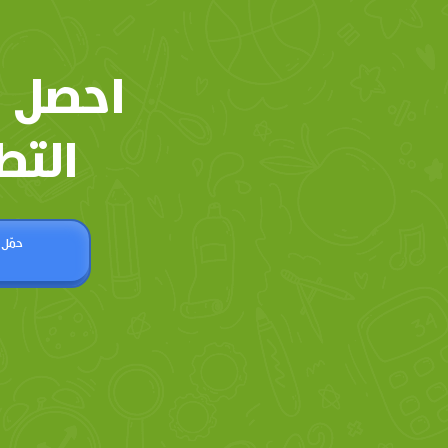
احصل 
التط
حمّل