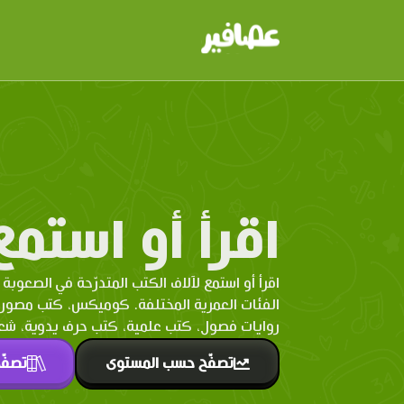
اقرأ أو استمع
اقرأ أو استمع لآلاف الكتب المتدرّحة في الصعوبة 
الفئات العمرية المختلفة. كوميكس، كتب مصو
روايات فصول، كتب علمية، كتب حرف يدوية، شعر 
تصفّح حسب المستوى
تصفّ