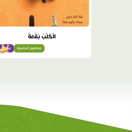
الْكَلْبُ بُقْعَةُ
مفاهيم أساسية
مبتدئ