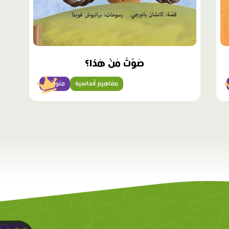
صَوْتُ مَنْ هَذا؟
مفاهيم أساسية
متوسّط