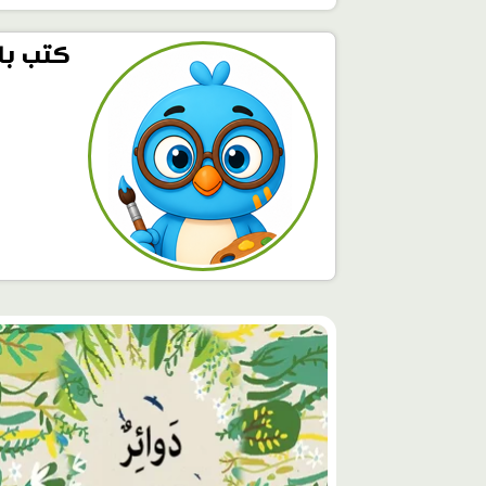
كتب بات
محتوى
مميّز