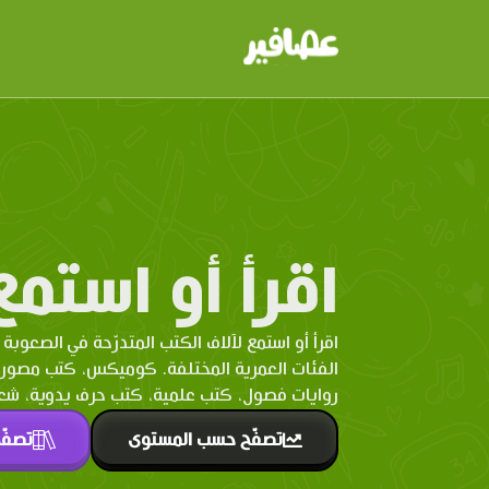
اقرأ أو استمع
اقرأ أو استمع لآلاف الكتب المتدرّحة في الصعوبة 
الفئات العمرية المختلفة. كوميكس، كتب مصو
روايات فصول، كتب علمية، كتب حرف يدوية، شعر 
تصفّح حسب المستوى
تصفّ