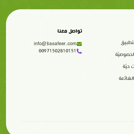
تواصل معنا
تطبيق
info@3asafeer.com
00971502810151
لخصوصيّة
 حيّة
الشائعة