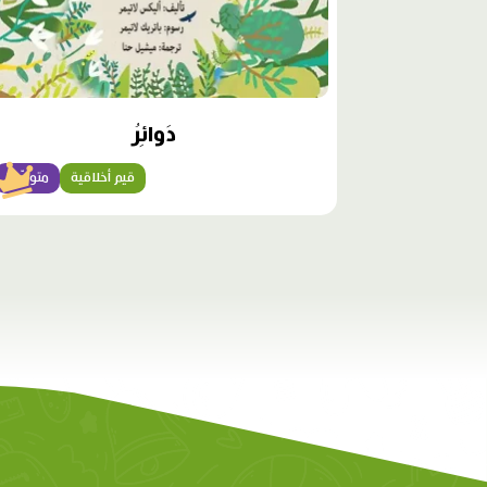
دَوائِرُ
قيم أخلاقية
متوسّط