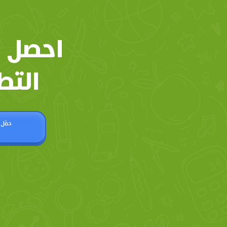
احصل 
التط
حمّل