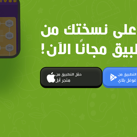
على نسختك من
بيق مجانًا الآن!
 التطبيق من
حمّل التطبيق من
غوغل بلاي
متجر أبل