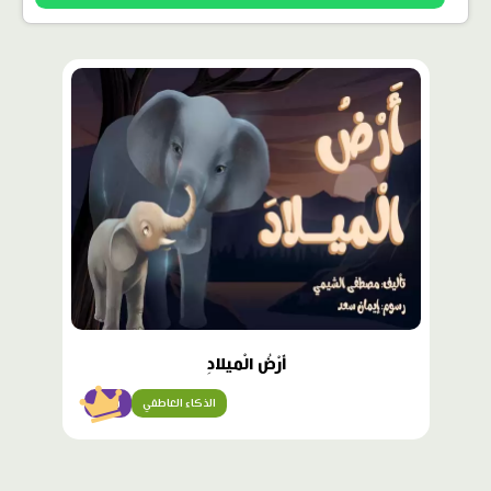
محتوى
مميّز
أَرْضُ الْميلادِ
الذكاء العاطفي
متقن