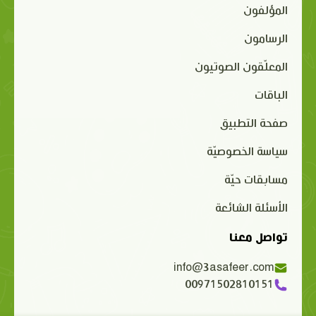
المؤلفون
الرسامون
المعلّقون الصوتيون
الباقات
صفحة التطبيق
سياسة الخصوصيّة
مسابقات حيّة
الأسئلة الشائعة
تواصل معنا
info@3asafeer.com
00971502810151