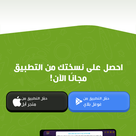
احصل على نسختك من التطبيق
مجانًا الآن!
حمّل التطبيق من
حمّل التطبيق من
غوغل بلاي
متجر أبل