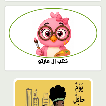
كتب إل مارتو
محتوى
مميّز