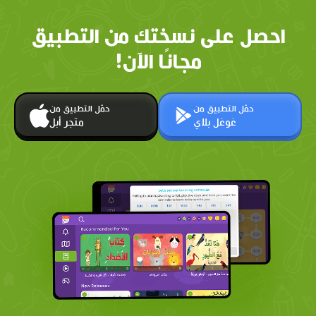
احصل على نسختك من التطبيق
مجانًا الآن!
حمّل التطبيق من
حمّل التطبيق من
غوغل بلاي
متجر أبل