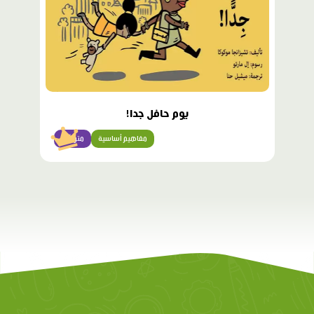
يوم حافل جدا!
مفاهيم أساسية
متوسّط