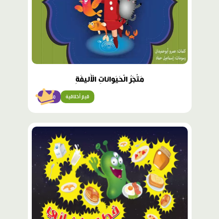
مَتْجَرُ الْحَيَواناتِ الْأَليفَةِ
قيم أخلاقية
مبتدئ
محتوى
مميّز