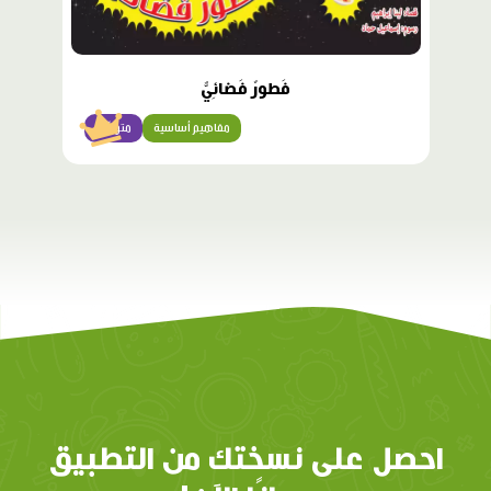
فَطورٌ فَضائِيٌّ
مفاهيم أساسية
متوسّط
احصل على نسختك من التطبيق