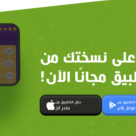
على نسختك من
بيق مجانًا الآن!
 التطبيق من
حمّل التطبيق من
غوغل بلاي
متجر أبل