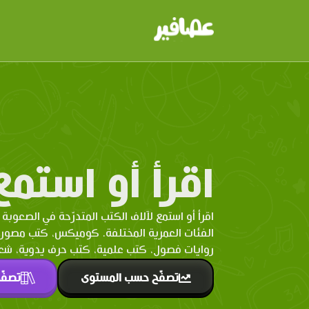
اقرأ أو استمع
اقرأ أو استمع لآلاف الكتب المتدرّحة في الصعوبة 
الفئات العمرية المختلفة. كوميكس، كتب مصو
روايات فصول، كتب علمية، كتب حرف يدوية، شعر 
تصفّح حسب المستوى
تصفّ