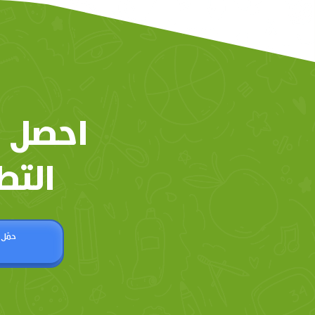
احصل 
التط
حمّل