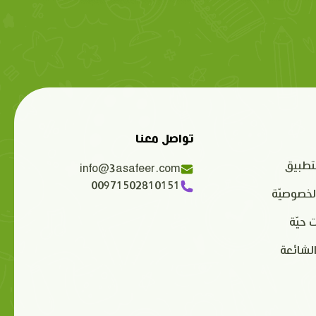
تواصل معنا
تطبيق
info@3asafeer.com
00971502810151
لخصوصيّة
 حيّة
الشائعة