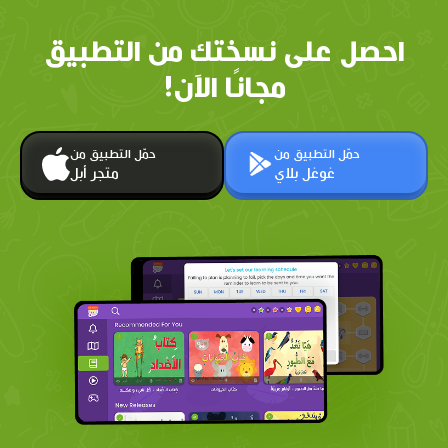
احصل على نسختك من التطبيق
مجانًا الآن!
حمّل التطبيق من
حمّل التطبيق من
غوغل بلاي
متجر أبل