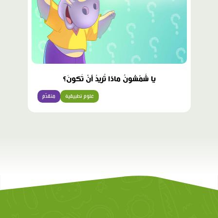
يا شَمْشونُ ماذا تُريدُ أَنْ تَكونَ؟
علوم تطبيقية
متقدّم