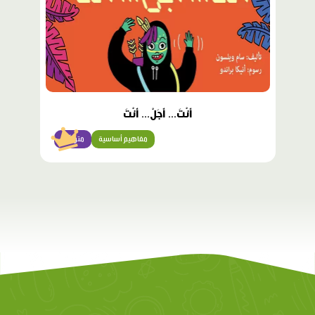
أَنْتَ... أَجَلْ... أَنْتَ
مفاهيم أساسية
متوسّط