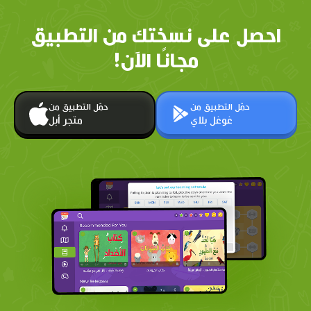
احصل على نسختك من التطبيق
مجانًا الآن!
حمّل التطبيق من
حمّل التطبيق من
غوغل بلاي
متجر أبل