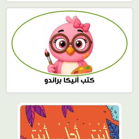
كتب أنيكا براندو
محتوى
مميّز