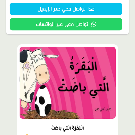
تواصل معي عبر الإيميل
تواصل معي عبر الواتساب
محتوى
مميّز
الْبَقَرَةُ الَّتي باضَتْ