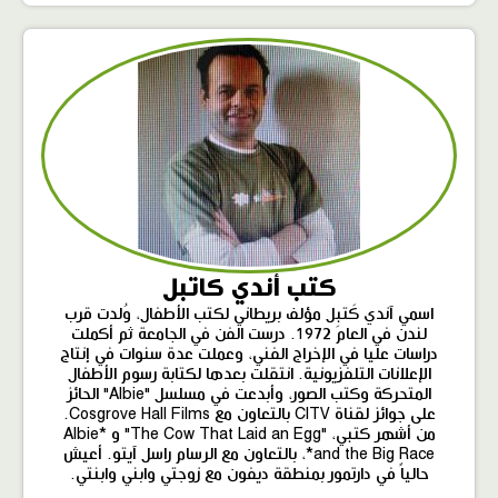
كتب أندي كاتبل
اسمي آندي كَتبِل مؤلف بريطاني لكتب الأطفال، وُلدت قرب
لندن في العام 1972. درست الفن في الجامعة ثم أكملت
دراسات عليا في الإخراج الفني، وعملت عدة سنوات في إنتاج
الإعلانات التلفزيونية. انتقلت بعدها لكتابة رسوم الأطفال
المتحركة وكتب الصور، وأبدعت في مسلسل "Albie" الحائز
على جوائز لقناة CITV بالتعاون مع Cosgrove Hall Films.
من أشهر كتبي، "The Cow That Laid an Egg" و *Albie
and the Big Race*، بالتعاون مع الرسام راسل آيتو. أعيش
حالياً في دارتمور بمنطقة ديفون مع زوجتي وابني وابنتي.