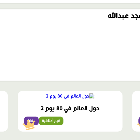
د عبدالله
محتوى
مميّز
حول العالم في 80 يوم 2
قيم أخلاقية
متقن