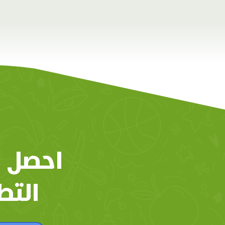
احصل 
التط