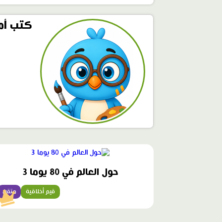
كتب أمج
محتوى
مميّز
حول العالم في 80 يوما 3
قيم أخلاقية
متقن