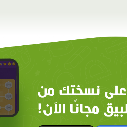
على نسختك من
بيق مجانًا الآن!