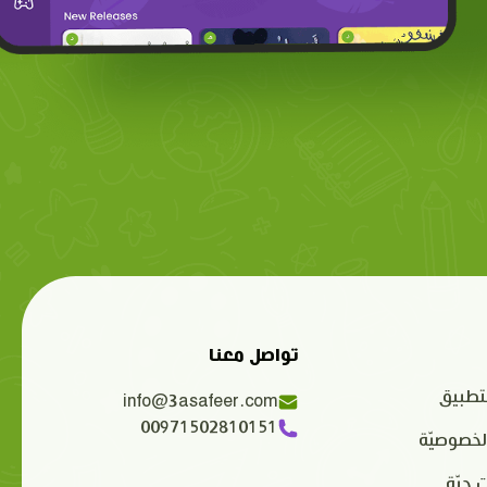
تواصل معنا
تطبيق
info@3asafeer.com
00971502810151
لخصوصيّة
 حيّة