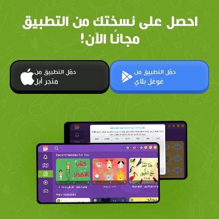
احصل على نسختك من التطبيق
مجانًا الآن!
حمّل التطبيق من
حمّل التطبيق من
غوغل بلاي
متجر أبل