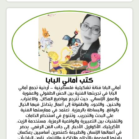
كتب أماني البابا
أماني البابا فنانة تشكيلية فلسطينية – أردنية تجمع أماني
البابا في تجربتها الفنية بين الحسّ الطفولي والعفوية
والعمق الإنساني، حيث تُترجم مواضيع المكان، والاغتراب،
والحنين، واللجوء، والطفولة إلى أعمال يتداخل فيها الخيال
بالواقع، والبساطة بالرمزية. تعتمد في ممارستها الفنية
على البحث والتجريب، وتتنوع في استخدام الخامات
والتقنيات بين التعبيرية والواقعية الرمزية، مستخدمةً الزيت،
الأكريليك، الأكواريل، الأحبار، إلى جانب الفن الرقمي. يحضر
في أعمالها الإنسان والطبيعة كعنصرين أساسيين يعكسان
رؤيتها المفعمة بالأحلام والذاكرة والانتماء. تؤمن البابا بأن: