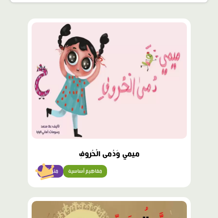
محتوى
مميّز
ميمي وَدُمى الْحُروفِ
مفاهيم أساسية
متوسّط
محتوى
مميّز