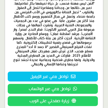
"الفن ليس مهنة فحسب، بل حياة نعيشها بكل تفاصيلها،
نعبر من خلالها عن وجداننا ومشاعرنا لتصل إلى العقول
والقلوب." تحمل الفنانة بكالوريوس في الأدب الفرنسي من
جامعة صنعاء، وتعمل في مجال التصميم ورسم كتب الأطفال
منذ أكثر من عشرين عامًا. هي عضو في عدد من الجمعيات
والمجموعات الفنية العربية، ونُشرت أعمالها في مجلات
مرموقة مثل العربي الصغير (الكويت)، قطر الندى (مصر)، واز
(المغرب)، مرشد (سلطنة عُمان)، ووسام الصادرة عن وزارة
الثقافة الأردنية. أنجزت أكثر من مئة كتاب للأطفال، وتسهم
برسوماتها في قصص رقمية لتطبيقات إلكترونية، كما
نفّذت الفيلم السينمائي القصير "لا جسد لا أحد" للمخرج
مسلم هديب، الذي عُرض ضمن مهرجان عمّان السينمائي
للأفلام 2025. شاركت في العديد من المعارض المحلية
والدولية، ولها معارض شخصية وجماعية عديدة تُجسّد تنوع
تجربتها وغناها الإنساني والجمالي.
تواصل معي عبر الإيميل
تواصل معي عبر الواتساب
زيارة صفحتي على الويب