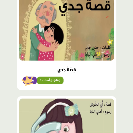
قِصَّةُ جَدّي
مفاهيم أساسية
مبتدئ