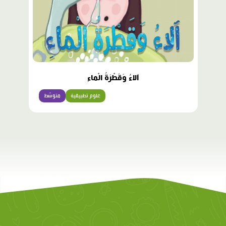
آلاءُ وَقَطْرَةُ الْماءِ
علوم تطبيقية
متوسّط