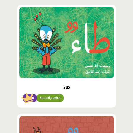
محتوى
مميّز
طاء
مفاهيم أساسية
مبتدئ
محتوى
مميّز