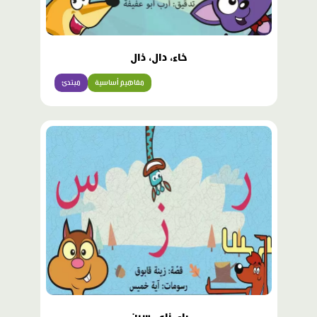
خاء، دال، ذال
مفاهيم أساسية
مبتدئ