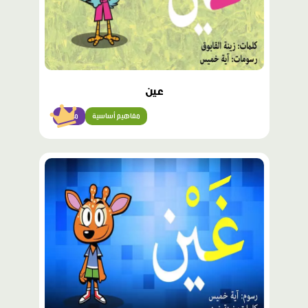
عين
مفاهيم أساسية
مبتدئ
محتوى
مميّز