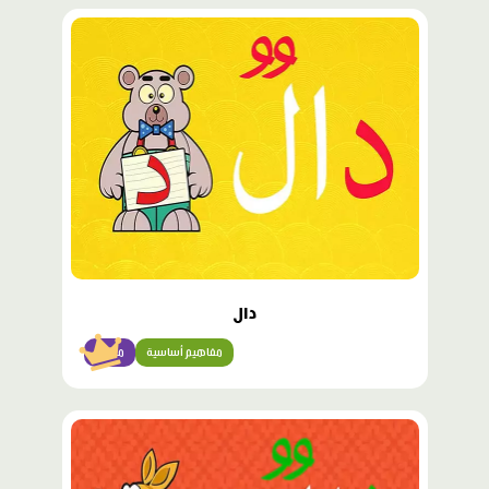
محتوى
مميّز
دال
مفاهيم أساسية
مبتدئ
محتوى
مميّز