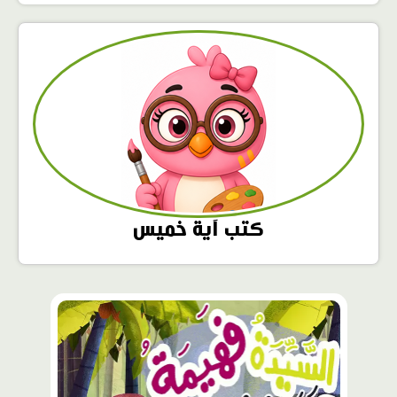
كتب آية خميس