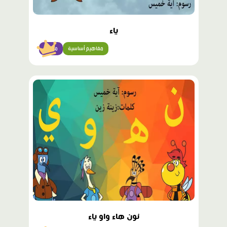
ياء
مفاهيم أساسية
مبتدئ
محتوى
مميّز
نون هاء واو ياء