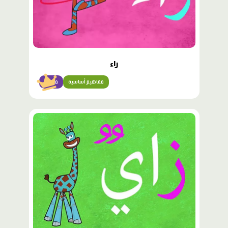
راء
مفاهيم أساسية
مبتدئ
محتوى
مميّز