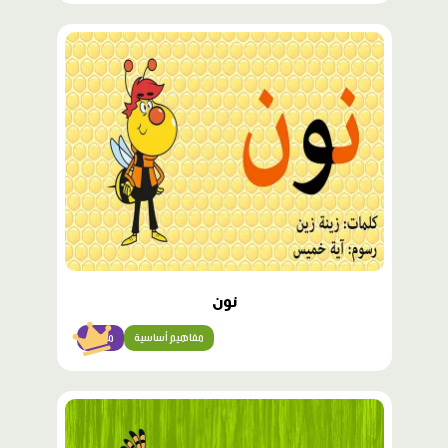
محتوى
مميّز
نون
مفاهيم أساسية
مبتدئ
محتوى
مميّز