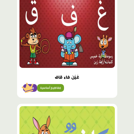
مميّز
غَيْن فاء قاف
مفاهيم أساسية
مبتدئ
محتوى
مميّز