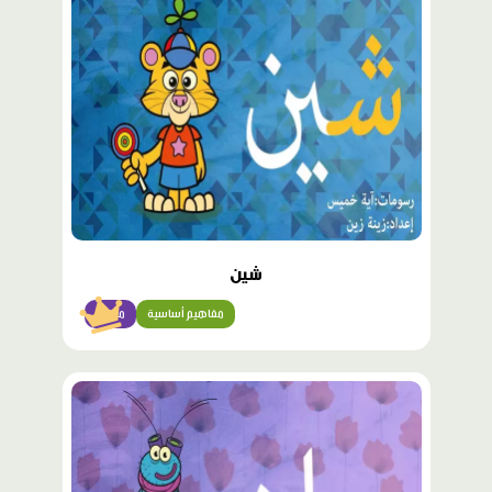
مميّز
شين
مفاهيم أساسية
مبتدئ
محتوى
مميّز