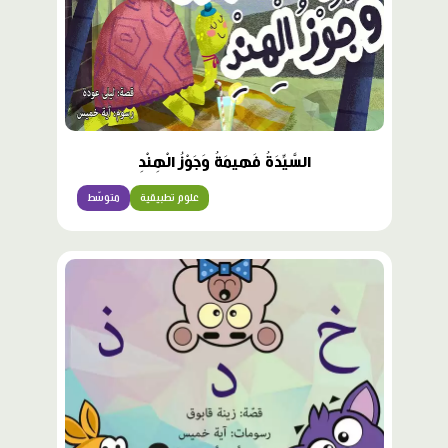
السَّيِّدَةُ فَهيمَةُ وَجَوْزُ الْهِنْدِ
علوم تطبيقية
متوسّط