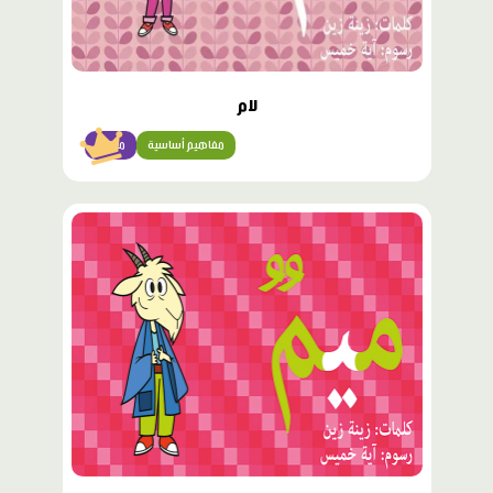
لام
مفاهيم أساسية
مبتدئ
محتوى
مميّز