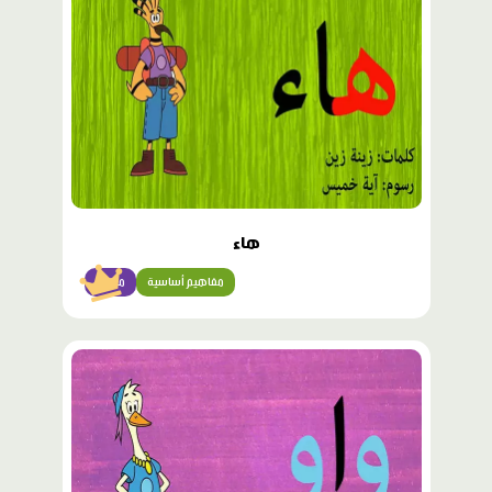
هاء
مفاهيم أساسية
مبتدئ
محتوى
مميّز