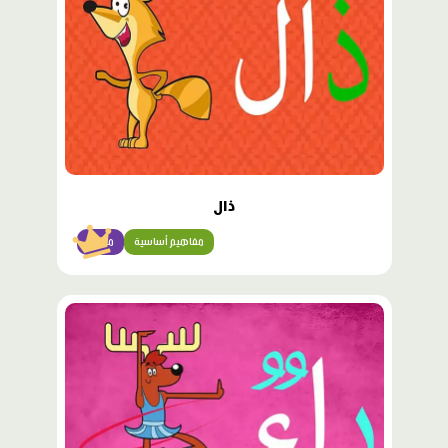
ذال
مفاهيم أساسية
مبتدئ
محتوى
مميّز