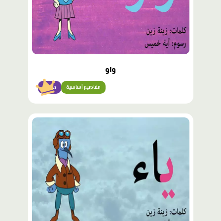
واو
مفاهيم أساسية
مبتدئ
محتوى
مميّز