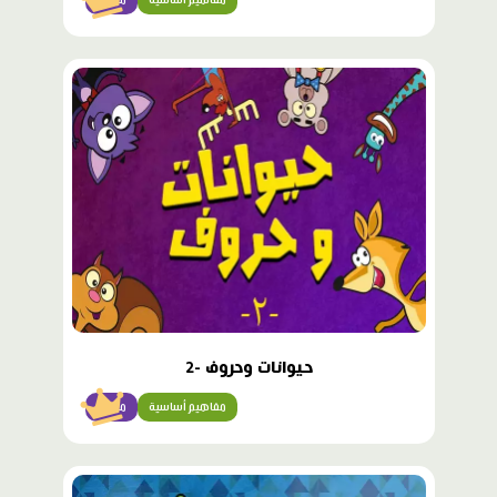
محتوى
مميّز
حيوانات وحروف -2
مفاهيم أساسية
مبتدئ
محتوى