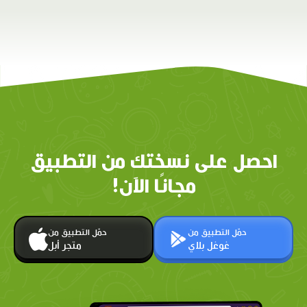
احصل على نسختك من التطبيق
مجانًا الآن!
حمّل التطبيق من
حمّل التطبيق من
غوغل بلاي
متجر أبل