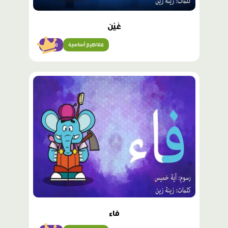
غَيْن
مفاهيم أساسية
مبتدئ
محتوى
مميّز
فاء