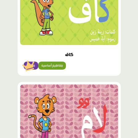
كاف
مفاهيم أساسية
مبتدئ
محتوى
مميّز