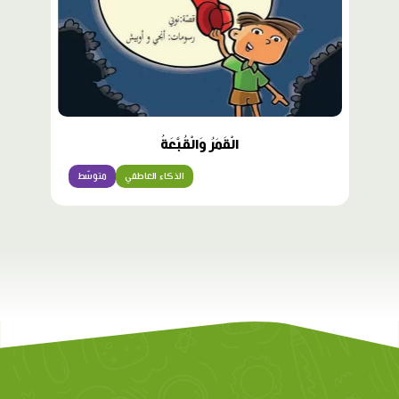
الْقَمَرُ وَالْقُبَّعَةُ
الذكاء العاطفي
متوسّط