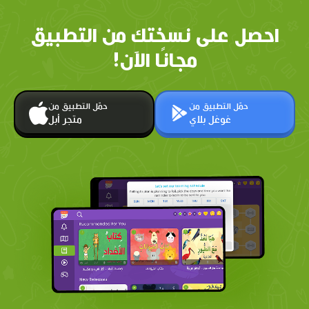
احصل على نسختك من التطبيق
مجانًا الآن!
حمّل التطبيق من
حمّل التطبيق من
غوغل بلاي
متجر أبل