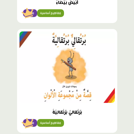
أَبْيَضُ بَيْضاءُ
مفاهيم أساسية
مبتدئ
محتوى
مميّز
بُرْتُقالِيٌّ بُرْتُقالِيَّةٌ
مفاهيم أساسية
مبتدئ