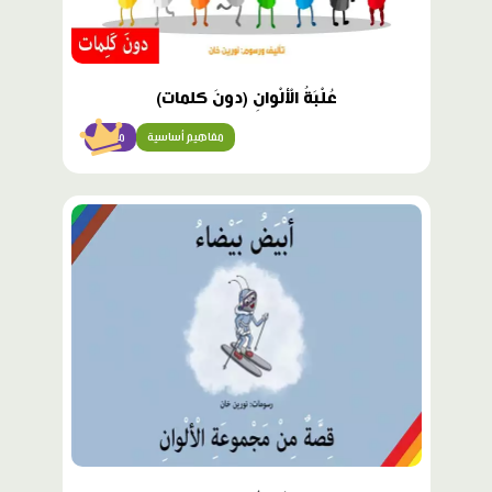
عُلْبَةُ الْألْوانِ (دونَ كلمات)
مفاهيم أساسية
مبتدئ
محتوى
مميّز