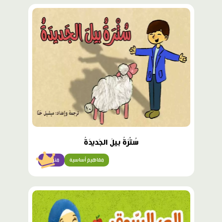
محتوى
مميّز
سُتْرَةُ بيلَ الجَديدَةُ
مفاهيم أساسية
متوسّط
محتوى
مميّز