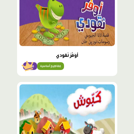
أُوَفِّرُ نُقودي
مفاهيم أساسية
مبتدئ
محتوى
مميّز