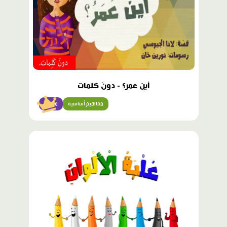
أين عمر؟ - دونَ كلمات
مفاهيم أساسية
مبتدئ
محتوى
مميّز