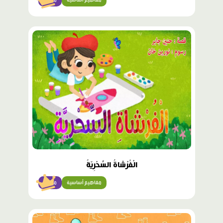
محتوى
مميّز
الْفُرْشاةُ السِّحْرِيّةُ
مفاهيم أساسية
مبتدئ