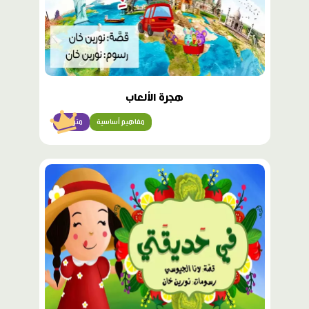
هجرة الألعاب
مفاهيم أساسية
متوسّط
محتوى
مميّز