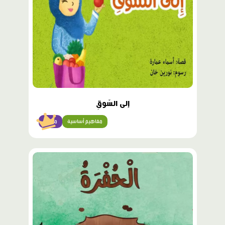
إِلى السّوقِ
مفاهيم أساسية
مبتدئ
محتوى
مميّز