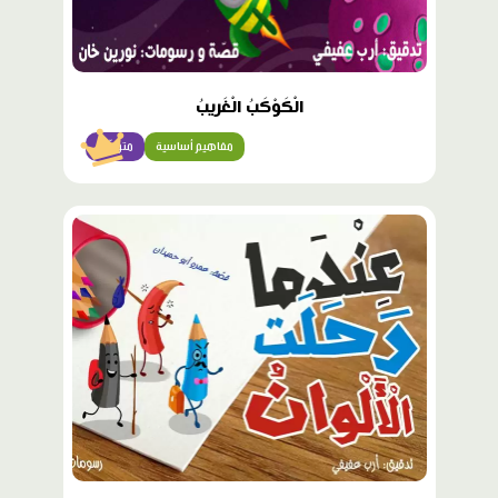
الْكَوْكَبُ الْغَريبُ
مفاهيم أساسية
متوسّط
محتوى
مميّز