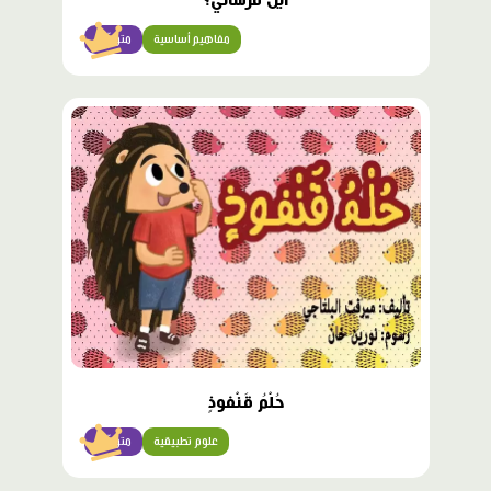
أَيْنَ فُرْشاتي؟
مفاهيم أساسية
متوسّط
محتوى
مميّز
حُلْمُ قَنْفوذٍ
علوم تطبيقية
متوسّط