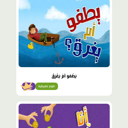
محتوى
مميّز
يَطْفو أَمْ يَغْرَقُ
علوم تطبيقية
مبتدئ
محتوى
مميّز