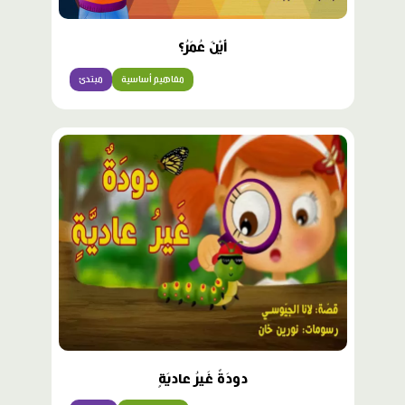
أَيْنَ عُمَرُ؟
مفاهيم أساسية
مبتدئ
دودَةٌ غَيرُ عاديَةٍ