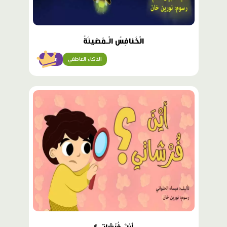
الْخَنافِسُ الْـمُضيئَةُ
الذكاء العاطفي
مبتدئ
محتوى
مميّز