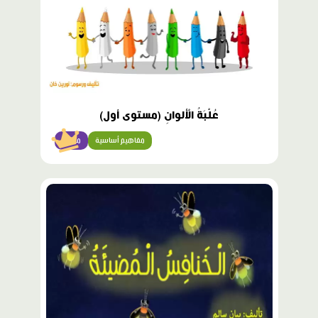
عُلْبَةُ الْألوانِ (مستوى أول)
مفاهيم أساسية
مبتدئ
محتوى
مميّز