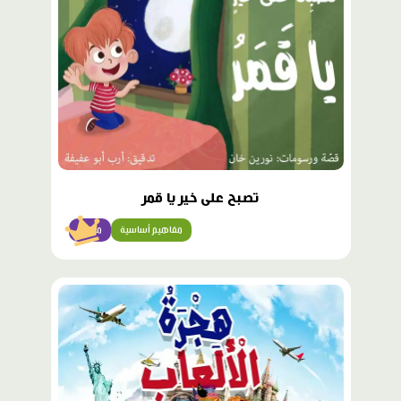
تصبح على خير يا قمر
مفاهيم أساسية
مبتدئ
محتوى
مميّز