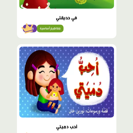
في حديقتي
مفاهيم أساسية
مبتدئ
محتوى
مميّز
أحب دميتي