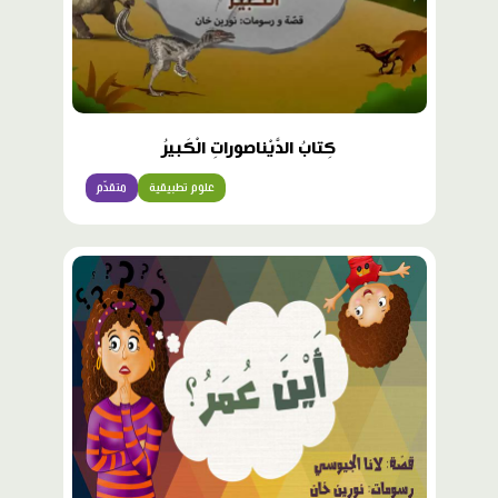
كِتابُ الدَّيْناصوراتِ الْكَبيرُ
علوم تطبيقية
متقدّم