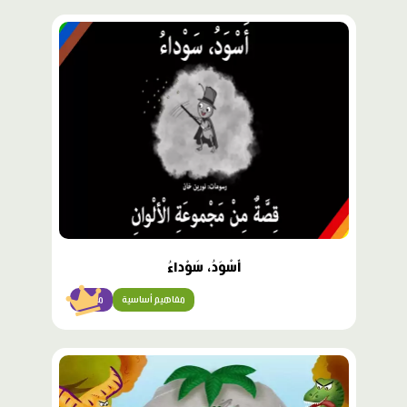
محتوى
مميّز
أَسْوَدُ، سَوْداءُ
مفاهيم أساسية
مبتدئ