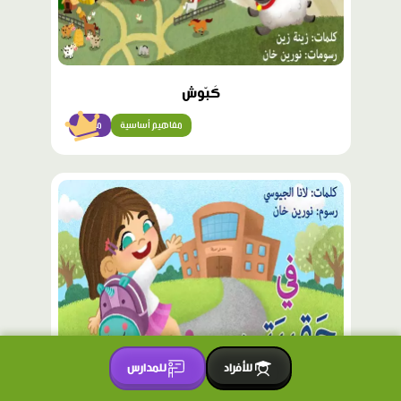
كَبّوش
مفاهيم أساسية
مبتدئ
محتوى
مميّز
للأفراد
للمدارس