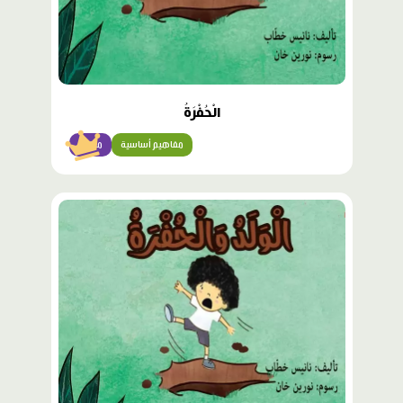
الْحُفْرَةُ
مفاهيم أساسية
مبتدئ
محتوى
مميّز