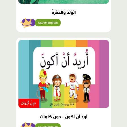
الْوَلَدُ وَالْحُفْرَةُ
مفاهيم أساسية
مبتدئ
محتوى
مميّز
أُريدُ أنْ أكونَ - دونَ كلمات
مفاهيم أساسية
مبتدئ