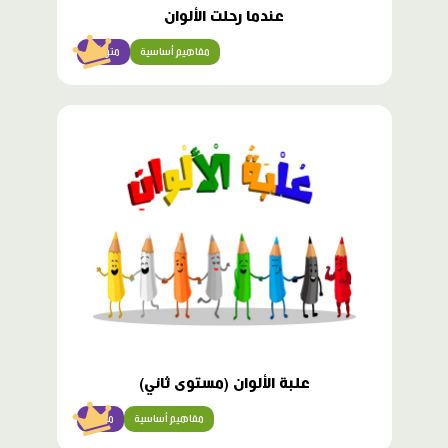
عندما رحلت الألوان
مفاهيم أساسية
متوسّط
محتوى
مميّز
علبة الألوان (مستوى ثاني)
مفاهيم أساسية
مبتدئ