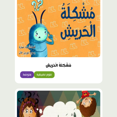
مُشْكِلَةُ الْحَريشِ
علوم تطبيقية
متوسّط
محتوى
مميّز