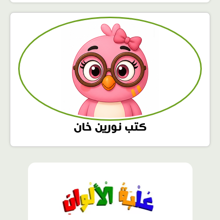
كتب نورين خان
محتوى
مميّز