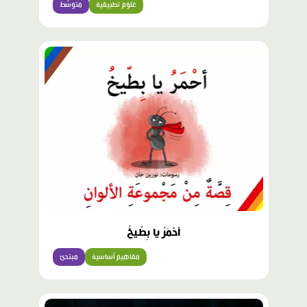
علوم تطبيقية
متوسّط
أحْمَرُ يا بِطّيخُ
مفاهيم أساسية
مبتدئ