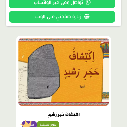
تواصل معي عبر الواتساب
زيارة صفحتي على الويب
محتوى
مميّز
اكْتِشافُ حَجَرِ رَشيدٍ
علوم تطبيقية
متوسّط