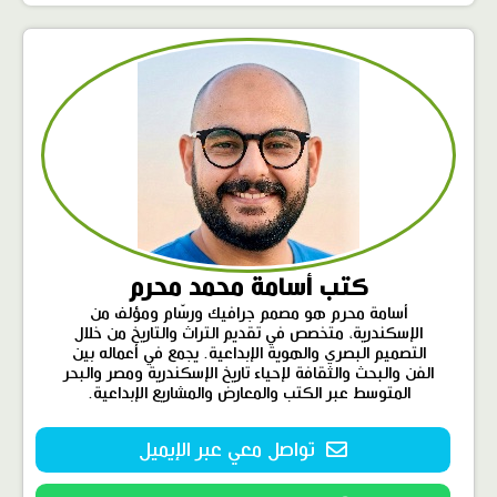
كتب أسامة محمد محرم
أسامة محرم هو مصمم جرافيك ورسّام ومؤلف من
الإسكندرية، متخصص في تقديم التراث والتاريخ من خلال
التصميم البصري والهوية الإبداعية. يجمع في أعماله بين
الفن والبحث والثقافة لإحياء تاريخ الإسكندرية ومصر والبحر
المتوسط عبر الكتب والمعارض والمشاريع الإبداعية.
تواصل معي عبر الإيميل