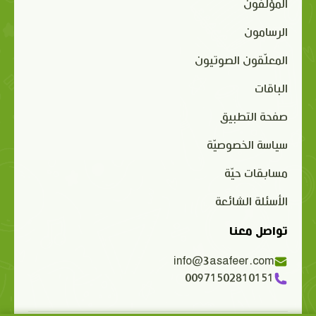
المؤلفون
الرسامون
المعلّقون الصوتيون
الباقات
صفحة التطبيق
سياسة الخصوصيّة
مسابقات حيّة
الأسئلة الشائعة
تواصل معنا
info@3asafeer.com
00971502810151