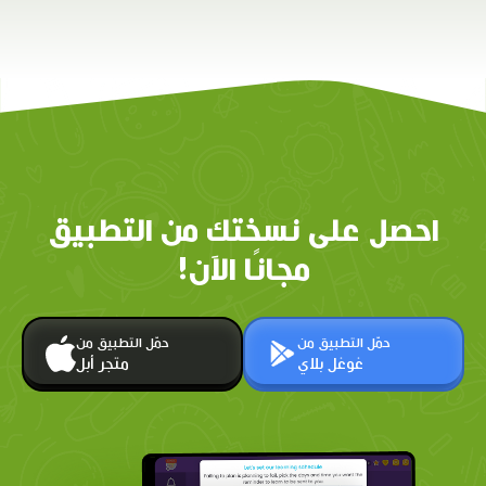
احصل على نسختك من التطبيق
مجانًا الآن!
حمّل التطبيق من
حمّل التطبيق من
غوغل بلاي
متجر أبل