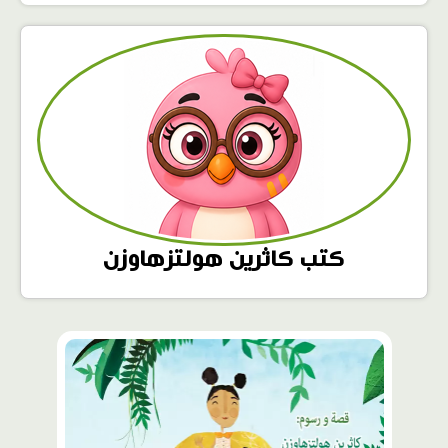
كتب كاثرين هولتزهاوزن
محتوى
مميّز