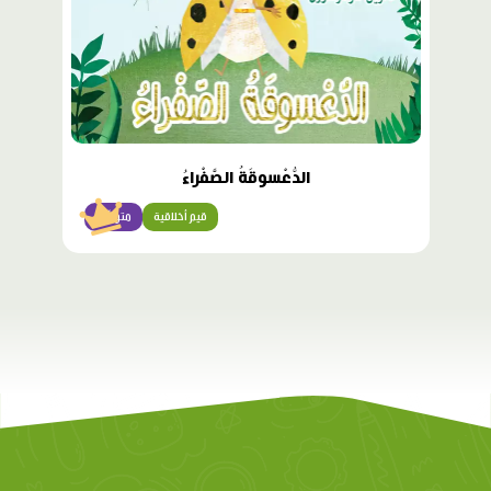
الدُّعْسوقَةُ الصَّفْراءُ
قيم أخلاقية
متوسّط