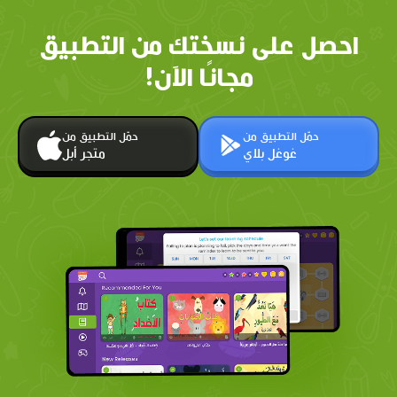
احصل على نسختك من التطبيق
مجانًا الآن!
حمّل التطبيق من
حمّل التطبيق من
غوغل بلاي
متجر أبل