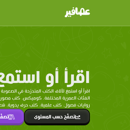
اقرأ أو استمع
اقرأ أو استمع لآلاف الكتب المتدرّحة في الصعوبة 
الفئات العمرية المختلفة. كوميكس، كتب مصو
روايات فصول، كتب علمية، كتب حرف يدوية، شعر 
تصفّح حسب المستوى
تصفّ