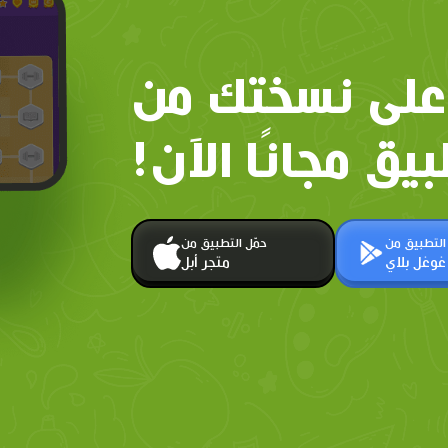
على نسختك من
بيق مجانًا الآن!
 التطبيق من
حمّل التطبيق من
غوغل بلاي
متجر أبل