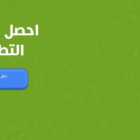
احصل 
التط
حمّل