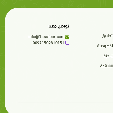
تواصل معنا
تطبيق
info@3asafeer.com
00971502810151
لخصوصيّة
 حيّة
الشائعة