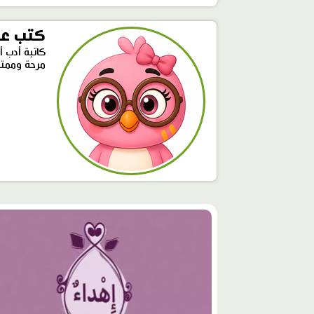
كتب عل
كاتبة أدب أ
مرحة وممتع