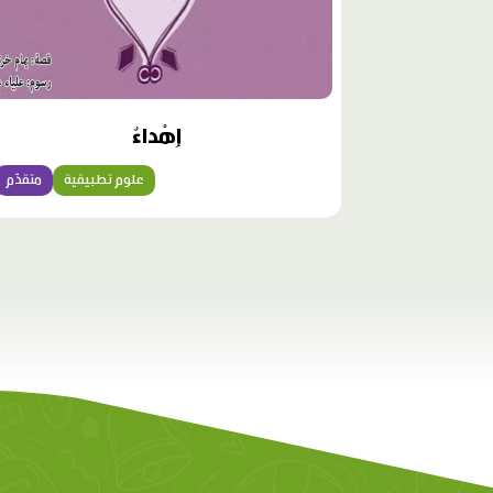
إِهْداءٌ
علوم تطبيقية
متقدّم