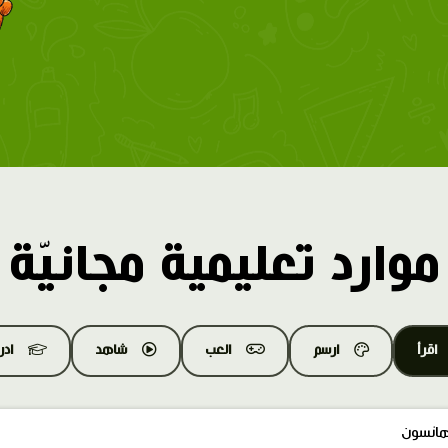
موارد تعليمية مجانيّة
اقرأ
ارسم
العب
شاهد
اد
هانسون