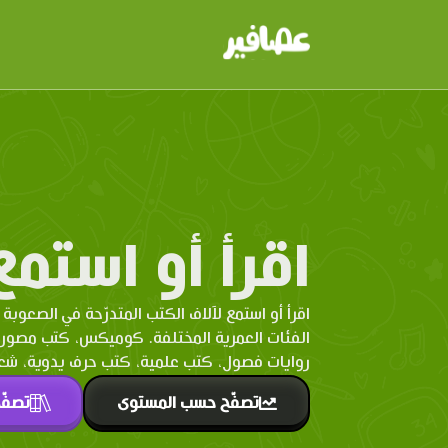
اقرأ أو استمع
اقرأ أو استمع لآلاف الكتب المتدرّحة في الصعوبة 
الفئات العمرية المختلفة. كوميكس، كتب مصو
روايات فصول، كتب علمية، كتب حرف يدوية، شعر 
تصفّح حسب المستوى
تصفّ