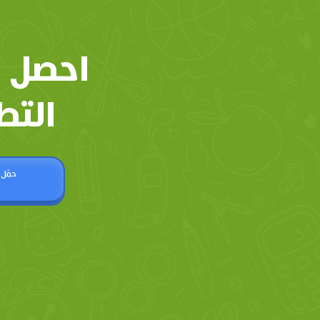
احصل 
التط
حمّل