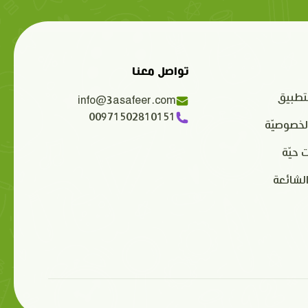
تواصل معنا
تطبيق
info@3asafeer.com
00971502810151
لخصوصيّة
 حيّة
الشائعة