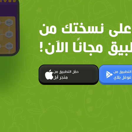
على نسختك من
بيق مجانًا الآن!
 التطبيق من
حمّل التطبيق من
غوغل بلاي
متجر أبل