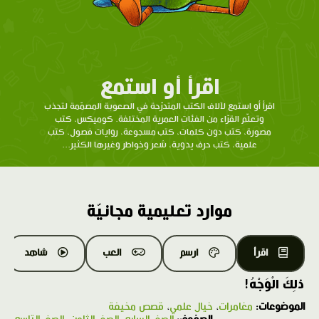
اقرأ أو استمع
اقرأ أو استمع لآلاف الكتب المتدرّحة في الصعوبة المصمّمة لتجذب
وتعلّم القرّاء من الفئات العمرية المختلفة. كوميكس، كتب
مصورة، كتب دون كلمات، كتب مسجوعة، روايات فصول، كتب
علمية، كتب حرف يدوية، شعر وخواطر وغيرها الكثير...
موارد تعليمية مجانيّة
اقرأ
ارسم
العب
شاهد
ذلِكَ الْوَجْهُ!
الموضوعات:
مغامرات
،
خيال علمي
،
قصص مخيفة