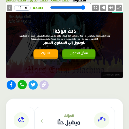
الصفوف:
الصف السابع
،
الصف الثامن
،
الصف التاسع
1.0X
Speed
صفحة
0 - 11
ذلِكَ الْوَجْهُ!
وجه مرعب وبشع يظهر في كل مكان، يذهب إليه هيثم، يظهر له على شاشة الكمبيوتر، ويرسل له عبر البريد
الإلكتروني، ويراه حتى على حائط غرفته، ما سر هذا الوجه؟ وكيف سيتصرف هيثم؟
للوصول إلى المحتوى المميّز
سجّل الدخول
اشترك
الناشر: دار عصافير
›
المؤلف
✍️
🎨
ميشيل حنّا