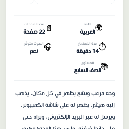
اللغة
عدد الصفحات
🌍
📄
العربية
22 صفحة
مدّة الاستماع
الصوت متوفّر
🎧
⏱️
14 دقيقة
نعم
المستوى
📚
الصف السابع
وجه مرعب وبشع يظهر في كل مكان، يذهب
إليه هيثم، يظهر له على شاشة الكمبيوتر،
ويرسل له عبر البريد الإلكتروني، ويراه حتى
على حائط غرفته، ما سر هذا الوجه؟ وكيف