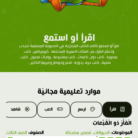
اقرأ أو استمع
اقرأ أو استمع لآلاف الكتب المتدرّحة في الصعوبة المصمّمة لتجذب
وتعلّم القرّاء من الفئات العمرية المختلفة. كوميكس، كتب
مصورة، كتب دون كلمات، كتب مسجوعة، روايات فصول، كتب
علمية، كتب حرف يدوية، شعر وخواطر وغيرها الكثير...
موارد تعليمية مجانيّة
اقرأ
ارسم
العب
شاهد
الْفَأْرُ ذو الْقُبَّعاتِ
الموضوعات:
الحيوانات
،
قصص مضحكة
الصفوف:
الصف الثالث
1.0X