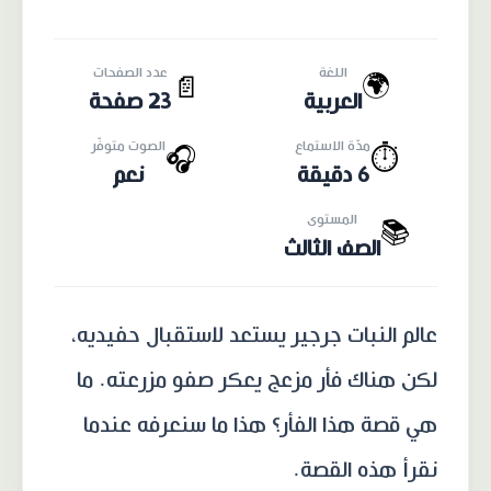
اللغة
عدد الصفحات
🌍
📄
العربية
23 صفحة
مدّة الاستماع
الصوت متوفّر
🎧
⏱️
6 دقيقة
نعم
المستوى
📚
الصف الثالث
عالم النبات جرجير يستعد لاستقبال حفيديه،
لكن هناك فأر مزعج يعكر صفو مزرعته. ما
هي قصة هذا الفأر؟ هذا ما سنعرفه عندما
نقرأ هذه القصة.