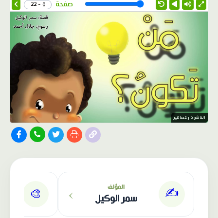
Speed
صفحة
0 - 22
الناشر: دار عصافير
›
المؤلف
✍️
🎨
سمر الوكيل