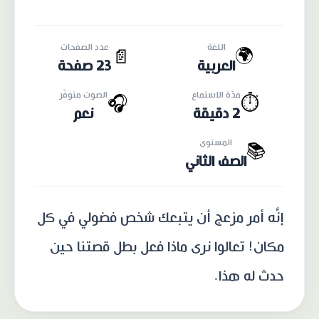
اللغة
عدد الصفحات
🌍
📄
العربية
23 صفحة
مدّة الاستماع
الصوت متوفّر
🎧
⏱️
2 دقيقة
نعم
المستوى
📚
الصف الثاني
إنَّه أمر مزعج أن يتبعك شخص فضولي في كل
مكان! تعالوا نرى ماذا فعل بطل قصتنا حين
حدث له هذا.