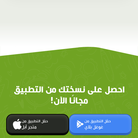
احصل على نسختك من التطبيق
مجانًا الآن!
حمّل التطبيق من
حمّل التطبيق من
غوغل بلاي
متجر أبل