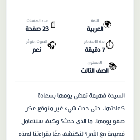
اللغة
عدد الصفحات
🌍
📄
العربية
23 صفحة
مدّة الاستماع
الصوت متوفّر
🎧
⏱️
7 دقيقة
نعم
المستوى
📚
الصف الثالث
السيدة فهيمة تمضي يومها بسعادة
كعادتها. حتى حدث شيء غير متوقّع عكّر
صفو يومها. ما الذي حدث؟ وكيف ستتعامل
فهيمة مع الأمر؟ لنكتشف معًا بقراءتنا لهذه