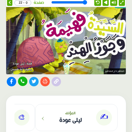
Speed
صفحة
0 - 22
الناشر: دار عصافير
›
المؤلف
✍️
🎨
ليلى عودة