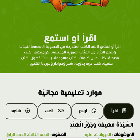
اقرأ أو استمع
اقرأ أو استمع لآلاف الكتب المتدرّحة في الصعوبة المصمّمة لتجذب
وتعلّم القرّاء من الفئات العمرية المختلفة. كوميكس، كتب
مصورة، كتب دون كلمات، كتب مسجوعة، روايات فصول، كتب
علمية، كتب حرف يدوية، شعر وخواطر وغيرها الكثير...
موارد تعليمية مجانيّة
اقرأ
ارسم
العب
شاهد
السَّيِّدَةُ فَهيمَةُ وَجَوْزُ الْهِنْدِ
الموضوعات:
الحيوانات
،
علوم
الصفوف:
الصف الثالث
،
الصف الرابع
1.0X