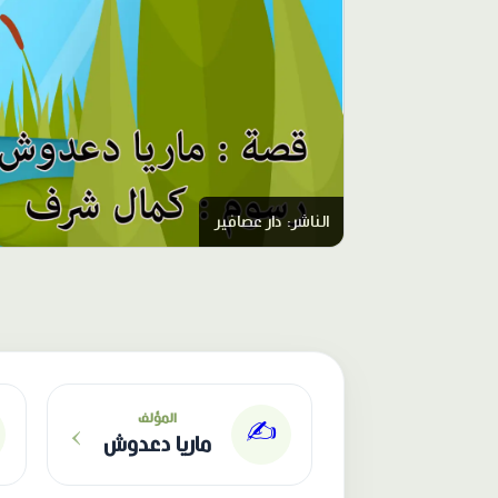
الناشر: دار عصافير
›
المؤلف
✍️
ماريا دعدوش