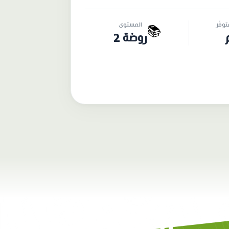
وفّر
المستوى
📚
روضة 2
احصل على نسختك