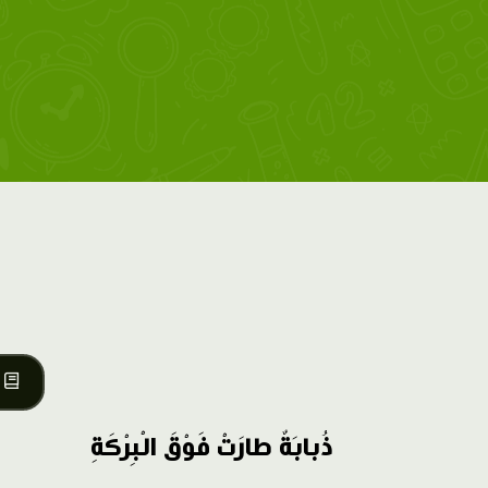
ذُبابَةٌ طارَتْ فَوْقَ الْبِرْكَةِ