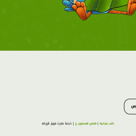
رس
كتب مجانية
|
قصص المستوى ج
| ذُبابَةٌ طارَتْ فَوْقَ الْبِرْكَةِ