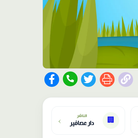
›
الناشر
🏢
دار عصافير