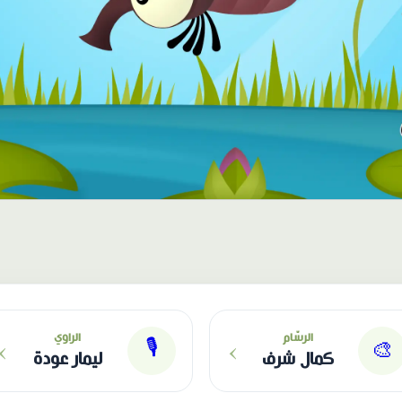
›
›
الرسّام
الراوي
🎙
🎨
كمال شرف
ليمار عودة